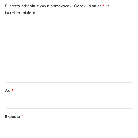
E-posta adresiniz yayınlanmayacak.
Gerekli alanlar
*
ile
işaretlenmişlerdir
Y
o
r
u
m
*
Ad
*
E-posta
*