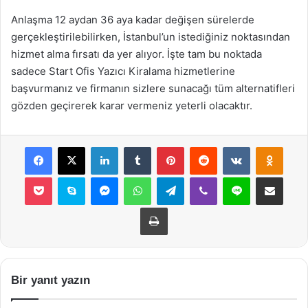
Anlaşma 12 aydan 36 aya kadar değişen sürelerde
gerçekleştirilebilirken, İstanbul’un istediğiniz noktasından
hizmet alma fırsatı da yer alıyor. İşte tam bu noktada
sadece Start Ofis Yazıcı Kiralama hizmetlerine
başvurmanız ve firmanın sizlere sunacağı tüm alternatifleri
gözden geçirerek karar vermeniz yeterli olacaktır.
Facebook
X
LinkedIn
Tumblr
Pinterest
Reddit
VKontakte
Odnok
Pocket
Skype
Messenger
WhatsApp
Telegram
Viber
Line
E-Posta ile payla
Yazdır
Bir yanıt yazın