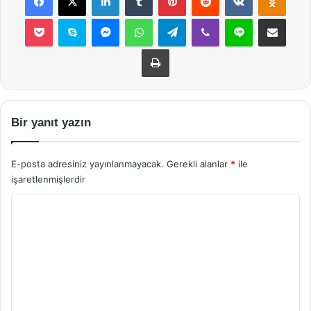
Pocket
Skype
Messenger
WhatsApp
Telegram
Viber
Line
E-Posta ile payla
Yazdır
Bir yanıt yazın
E-posta adresiniz yayınlanmayacak.
Gerekli alanlar
*
ile
işaretlenmişlerdir
Y
o
r
u
m
*