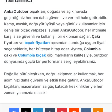
Yardımcı
AnkaOutdoor bıçakları
, doğada ve açık havada
geçirdiğiniz her anı daha güvenli ve verimli hale getirebilir.
Kamp, avcılık, doğa yürüyüşü veya günlük kullanımlar için
geniş bir bıçak yelpazesi sunan AnkaOutdoor, her ihtimale
karşı size güvenli ve kullanışlı bir ekipman sağlar.
Çakı
fiyatları
ve
bıçak fiyatları
açısından sunduğu uygun fiyatlı
seçeneklerle, her bütçeye hitap eder. Ayrıca,
Columbia
çakı
ve
Columbia bıçak
gibi markaların kalitesiyle, outdoor
dünyasında güçlü bir performans sergileyebilirsiniz.
Doğa ile bütünleşirken, doğru ekipmanlar kullanmak, her
adımınızı daha güvenli ve etkili hale getirir. AnkaOutdoor
bıçakları, maceralarınıza güç katacak keskinlikleriyle her
zaman yanınızda olacak!
Facebook
X
LinkedIn
Tumblr
Pinterest
Reddit
VKontakte
Odnok