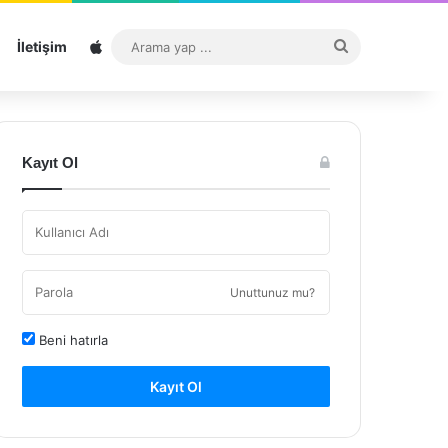
Sitemap
Arama
İletişim
yap
...
Kayıt Ol
Unuttunuz mu?
Beni hatırla
Kayıt Ol