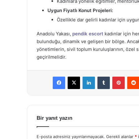
Kadınlara yönelik eğitimler, mentorluk 
Uygun Fiyatlı Konut Projeleri:
Özellikle dar gelirli kadınlar için uygun
Anadolu Yakası,
pendik escort
kadınlar için h
bulunduğu, dinamik ve gelişen bir bölge. Ancak,
yönetimlerin, sivil toplum kuruluşlarının, özel s
geçirilmelidir.
Facebook
X
LinkedIn
Tumblr
Pintere
Bir yanıt yazın
E-posta adresiniz yayınlanmayacak.
Gerekli alanlar
*
i