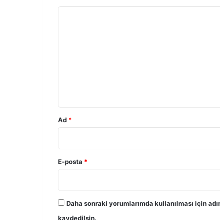
Y
o
r
u
m
*
Ad
*
E-posta
*
Daha sonraki yorumlarımda kullanılması için adı
kaydedilsin.