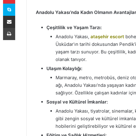
Skype
Anadolu Yakası’nda Kadın Olmanın Avantajlar
E-Posta ile paylaş
Çeşitlilik ve Yaşam Tarzı:
Yazdır
Anadolu Yakası,
ataşehir escort
bohem
Üsküdar’ın tarihi dokusundan Pendik’i
yaşam tarzı sunuyor. Bu çeşitlilik, k
olanak tanıyor.
Ulaşım Kolaylığı:
Marmaray, metro, metrobüs, deniz otob
ağı, Anadolu Yakası’nda yaşayan kadın
sağlıyor. Özellikle çalışan kadınlar içi
Sosyal ve Kültürel İmkanlar:
Anadolu Yakası, tiyatrolar, sinemalar, 
gibi zengin sosyal ve kültürel imkanla
hobilerini geliştirebiliyor ve kültürel e
Eğitim ve Sağlık Hizmetleri: