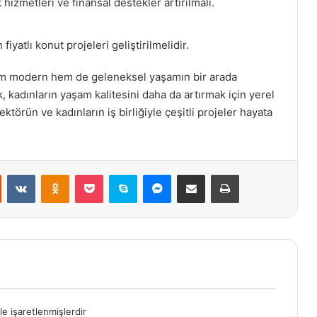
hizmetleri ve finansal destekler artırılmalı.
 fiyatlı konut projeleri geliştirilmelidir.
em modern hem de geleneksel yaşamın bir arada
 kadınların yaşam kalitesini daha da artırmak için yerel
ektörün ve kadınların iş birliğiyle çeşitli projeler hayata
st
Reddit
VKontakte
Odnoklassniki
Pocket
Skype
Messenger
E-Posta ile paylaş
Yazdır
le işaretlenmişlerdir