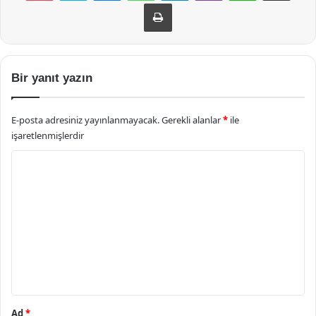
Yazdır
Bir yanıt yazın
E-posta adresiniz yayınlanmayacak.
Gerekli alanlar
*
ile
işaretlenmişlerdir
Y
o
r
u
m
*
Ad
*