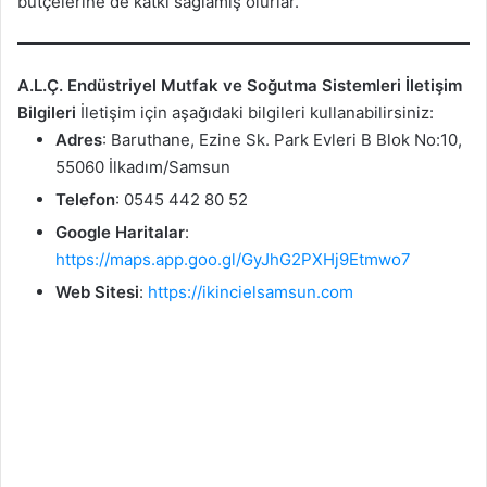
bütçelerine de katkı sağlamış olurlar.
A.L.Ç. Endüstriyel Mutfak ve Soğutma Sistemleri İletişim
Bilgileri
İletişim için aşağıdaki bilgileri kullanabilirsiniz:
Adres
: Baruthane, Ezine Sk. Park Evleri B Blok No:10,
55060 İlkadım/Samsun
Telefon
: 0545 442 80 52
Google Haritalar
:
https://maps.app.goo.gl/GyJhG2PXHj9Etmwo7
Web Sitesi
:
https://ikincielsamsun.com