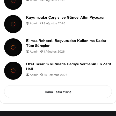
Kuyumcular Çarşısı ve Güncel Altın Piyasası
Admin
8 Ağustos 2026
E İmza Rehberi: Başvurudan Kullanıma Kadar
Tüm Süreçler
Admin
1 Ağustos 2026
Özel Tasarım Kutularla Hediye Vermenin En Zarif
Hali
Admin
25 Temmuz 2026
Daha Fazla Yükle