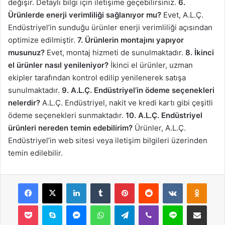
değişir. Detaylı bilgi için iletişime geçebilirsiniz.
6.
Ürünlerde enerji verimliliği sağlanıyor mu?
Evet, A.L.Ç.
Endüstriyel’in sunduğu ürünler enerji verimliliği açısından
optimize edilmiştir.
7. Ürünlerin montajını yapıyor
musunuz?
Evet, montaj hizmeti de sunulmaktadır.
8. İkinci
el ürünler nasıl yenileniyor?
İkinci el ürünler, uzman
ekipler tarafından kontrol edilip yenilenerek satışa
sunulmaktadır.
9. A.L.Ç. Endüstriyel’in ödeme seçenekleri
nelerdir?
A.L.Ç. Endüstriyel, nakit ve kredi kartı gibi çeşitli
ödeme seçenekleri sunmaktadır.
10. A.L.Ç. Endüstriyel
ürünleri nereden temin edebilirim?
Ürünler, A.L.Ç.
Endüstriyel’in web sitesi veya iletişim bilgileri üzerinden
temin edilebilir.
Facebook
X
LinkedIn
Tumblr
Pinterest
Reddit
VKontakte
Odnok
Pocket
Skype
Messenger
WhatsApp
Telegram
Viber
Line
E-Posta ile payla