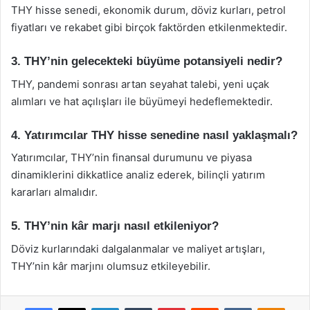
THY hisse senedi, ekonomik durum, döviz kurları, petrol
fiyatları ve rekabet gibi birçok faktörden etkilenmektedir.
3. THY’nin gelecekteki büyüme potansiyeli nedir?
THY, pandemi sonrası artan seyahat talebi, yeni uçak
alımları ve hat açılışları ile büyümeyi hedeflemektedir.
4. Yatırımcılar THY hisse senedine nasıl yaklaşmalı?
Yatırımcılar, THY’nin finansal durumunu ve piyasa
dinamiklerini dikkatlice analiz ederek, bilinçli yatırım
kararları almalıdır.
5. THY’nin kâr marjı nasıl etkileniyor?
Döviz kurlarındaki dalgalanmalar ve maliyet artışları,
THY’nin kâr marjını olumsuz etkileyebilir.
Facebook
X
LinkedIn
Tumblr
Pinterest
Reddit
VKontakte
Odnok