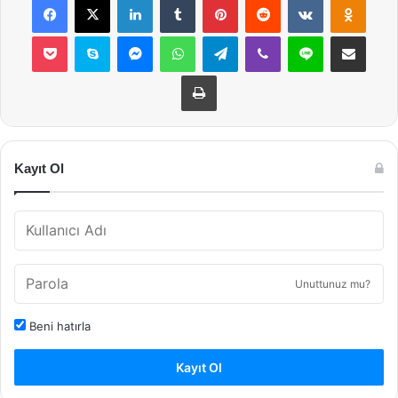
Pocket
Skype
Messenger
WhatsApp
Telegram
Viber
Line
E-Posta ile payla
Yazdır
Kayıt Ol
Unuttunuz mu?
Beni hatırla
Kayıt Ol