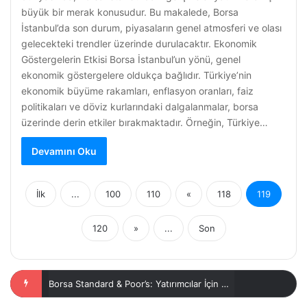
büyük bir merak konusudur. Bu makalede, Borsa
İstanbul’da son durum, piyasaların genel atmosferi ve olası
gelecekteki trendler üzerinde durulacaktır. Ekonomik
Göstergelerin Etkisi Borsa İstanbul’un yönü, genel
ekonomik göstergelere oldukça bağlıdır. Türkiye’nin
ekonomik büyüme rakamları, enflasyon oranları, faiz
politikaları ve döviz kurlarındaki dalgalanmalar, borsa
üzerinde derin etkiler bırakmaktadır. Örneğin, Türkiye…
Devamını Oku
İlk
...
100
110
«
118
119
120
»
...
Son
Borsa Çimsa: Yatırım Fırsatları ve Analizler