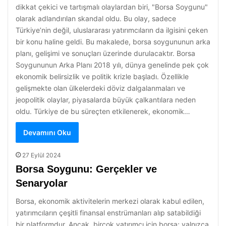
dikkat çekici ve tartışmalı olaylardan biri, "Borsa Soygunu"
olarak adlandırılan skandal oldu. Bu olay, sadece
Türkiye’nin değil, uluslararası yatırımcıların da ilgisini çeken
bir konu haline geldi. Bu makalede, borsa soygununun arka
planı, gelişimi ve sonuçları üzerinde durulacaktır. Borsa
Soygununun Arka Planı 2018 yılı, dünya genelinde pek çok
ekonomik belirsizlik ve politik krizle başladı. Özellikle
gelişmekte olan ülkelerdeki döviz dalgalanmaları ve
jeopolitik olaylar, piyasalarda büyük çalkantılara neden
oldu. Türkiye de bu süreçten etkilenerek, ekonomik…
Devamını Oku
27 Eylül 2024
Borsa Soygunu: Gerçekler ve
Senaryolar
Borsa, ekonomik aktivitelerin merkezi olarak kabul edilen,
yatırımcıların çeşitli finansal enstrümanları alıp satabildiği
bir platformdur. Ancak, birçok yatırımcı için borsa; yalnızca