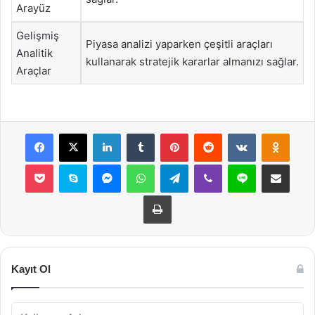
Arayüz
Gelişmiş
Piyasa analizi yaparken çeşitli araçları
Analitik
kullanarak stratejik kararlar almanızı sağlar.
Araçlar
Facebook
X
LinkedIn
Tumblr
Pinterest
Reddit
VKontakte
Odnok
Pocket
Skype
Messenger
WhatsApp
Telegram
Viber
Line
E-Posta ile payla
Yazdır
Kayıt Ol