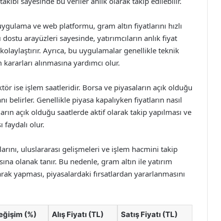
akibi sayesinde bu veriler anlık olarak takip edilebilir.
uygulama ve web platformu, gram altın fiyatlarını hızlı
 dostu arayüzleri sayesinde, yatırımcıların anlık fiyat
kolaylaştırır. Ayrıca, bu uygulamalar genellikle teknik
ım kararları alınmasına yardımcı olur.
ktör ise işlem saatleridir. Borsa ve piyasaların açık olduğu
nı belirler. Genellikle piyasa kapalıyken fiyatların nasıl
ların açık olduğu saatlerde aktif olarak takip yapılması ve
 faydalı olur.
arını, uluslararası gelişmeleri ve işlem hacmini takip
sına olanak tanır. Bu nedenle, gram altın ile yatırım
arak yapması, piyasalardaki fırsatlardan yararlanmasını
eğişim (%)
Alış Fiyatı (TL)
Satış Fiyatı (TL)