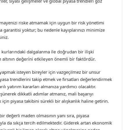
ler, siyasi gelişmeler ve global piyasa trendleri göz
rmayenizi riske atmamak için uygun bir risk yönetimi
ama garantisi yoktur; bu nedenle kayıplarınızı minimize
iniz.
z kurlarındaki dalgalanma ile doğrudan bir ilişki
m altının değerini etkileyen önemli bir faktördür.
m yapmak isteyen bireyler için vazgeçilmez bir unsur
piyasa trendlerini takip etmek ve fırsatları değerlendirmek
ılı yatırım kararları almanıza yardımcı olacaktır.
üşünerek dikkatli adımlar atmanız, mali başarıyı
 için piyasa takibini sürekli bir alışkanlık haline getirin.
 bir değerli maden olmasının yanı sıra, piyasa
a da sıkça tercih edilmektedir. Giderek artan ekonomik