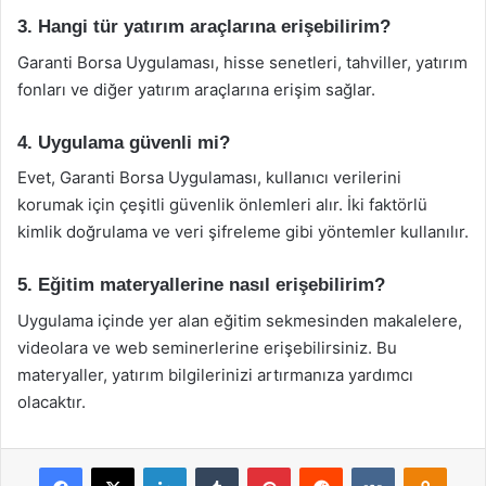
3. Hangi tür yatırım araçlarına erişebilirim?
Garanti Borsa Uygulaması, hisse senetleri, tahviller, yatırım
fonları ve diğer yatırım araçlarına erişim sağlar.
4. Uygulama güvenli mi?
Evet, Garanti Borsa Uygulaması, kullanıcı verilerini
korumak için çeşitli güvenlik önlemleri alır. İki faktörlü
kimlik doğrulama ve veri şifreleme gibi yöntemler kullanılır.
5. Eğitim materyallerine nasıl erişebilirim?
Uygulama içinde yer alan eğitim sekmesinden makalelere,
videolara ve web seminerlerine erişebilirsiniz. Bu
materyaller, yatırım bilgilerinizi artırmanıza yardımcı
olacaktır.
Facebook
X
LinkedIn
Tumblr
Pinterest
Reddit
VKontakte
Odnok