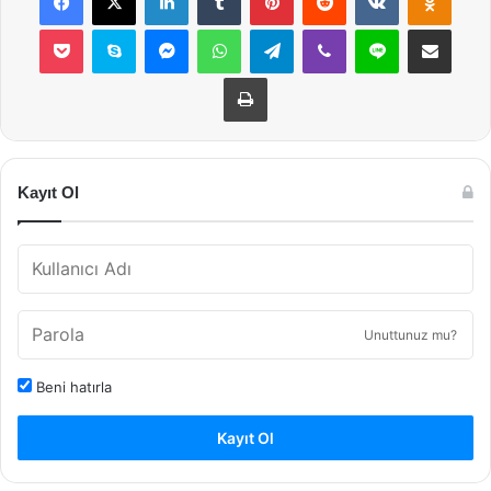
Pocket
Skype
Messenger
WhatsApp
Telegram
Viber
Line
E-Posta ile payla
Yazdır
Kayıt Ol
Unuttunuz mu?
Beni hatırla
Kayıt Ol