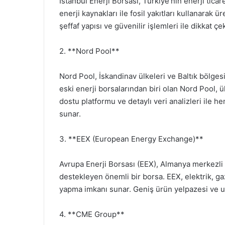
İstanbul Enerji Borsası, Türkiye’nin enerji ticar
enerji kaynakları ile fosil yakıtları kullanarak ü
şeffaf yapısı ve güvenilir işlemleri ile dikkat ç
2. **Nord Pool**
Nord Pool, İskandinav ülkeleri ve Baltık bölges
eski enerji borsalarından biri olan Nord Pool, ülk
dostu platformu ve detaylı veri analizleri ile h
sunar.
3. **EEX (European Energy Exchange)**
Avrupa Enerji Borsası (EEX), Almanya merkezli o
destekleyen önemli bir borsa. EEX, elektrik, ga
yapma imkanı sunar. Geniş ürün yelpazesi ve ulu
4. **CME Group**