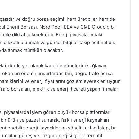
arçasıdır ve doğru borsa seçimi, hem üreticiler hem de
anbul Enerji Borsası, Nord Pool, EEX ve CME Group gibi
arı ile dikkat çekmektedir. Enerji piyasalarındaki
 dikkatli olunmalı ve güncel bilgiler takip edilmelidir.
faydalanmak mümkün olacaktır.
sektöründe yer alarak kar elde etmelerini sağlayan
ereken en önemli unsurlardan biri, doğru trafo borsa
inamiklerini ve enerji fiyatlarını gözlemleyerek en uygun
rafo borsaları, elektrik ve enerji ticareti yapan firmalar
sı piyasalarda işlem gören büyük borsa platformları
 bir ürün yelpazesi sunarak, farklı enerji kaynakları
enilenebilir enerji kaynaklarına yönelik artan talep, bu
rımcılar, güneş ve rüzgar enerjisi gibi alternatif