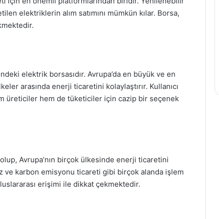
eti için en önemli platformlarından biridir. Yenilenebilir
retilen elektriklerin alım satımını mümkün kılar. Borsa,
ekmektedir.
indeki elektrik borsasıdır. Avrupa’da en büyük ve en
eler arasında enerji ticaretini kolaylaştırır. Kullanıcı
em üreticiler hem de tüketiciler için cazip bir seçenek
lup, Avrupa’nın birçok ülkesinde enerji ticaretini
z ve karbon emisyonu ticareti gibi birçok alanda işlem
slararası erişimi ile dikkat çekmektedir.