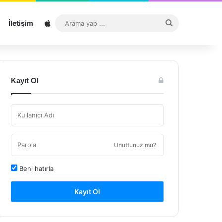
Sitemap
Arama
İletişim
yap
...
Kayıt Ol
Unuttunuz mu?
Beni hatırla
Kayıt Ol