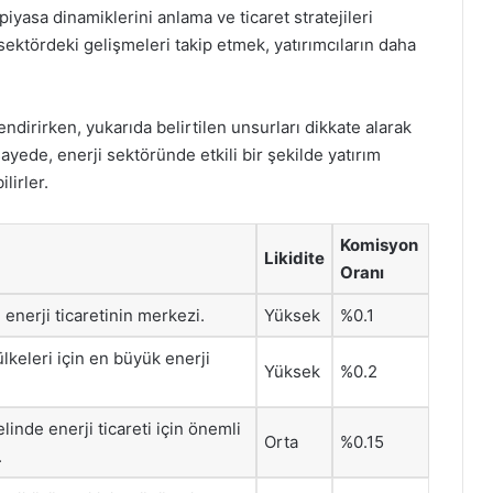
piyasa dinamiklerini anlama ve ticaret stratejileri
sektördeki gelişmeleri takip etmek, yatırımcıların daha
endirirken, yukarıda belirtilen unsurları dikkate alarak
ede, enerji sektöründe etkili bir şekilde yatırım
lirler.
Komisyon
Likidite
Oranı
 enerji ticaretinin merkezi.
Yüksek
%0.1
lkeleri için en büyük enerji
Yüksek
%0.2
inde enerji ticareti için önemli
Orta
%0.15
.