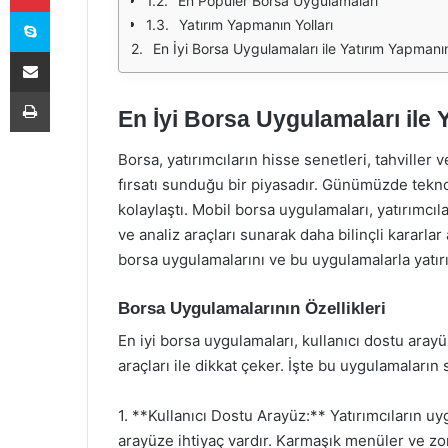
En Popüler Borsa Uygulamaları
Skype
Yatırım Yapmanın Yolları
En İyi Borsa Uygulamaları ile Yatırım Yapmanın
E-Posta ile paylaş
Yazdır
En İyi Borsa Uygulamaları ile 
Borsa, yatırımcıların hisse senetleri, tahviller
fırsatı sunduğu bir piyasadır. Günümüzde tekno
kolaylaştı. Mobil borsa uygulamaları, yatırımcıl
ve analiz araçları sunarak daha bilinçli kararla
borsa uygulamalarını ve bu uygulamalarla yatırı
Borsa Uygulamalarının Özellikleri
En iyi borsa uygulamaları, kullanıcı dostu arayü
araçları ile dikkat çeker. İşte bu uygulamaların
1. **Kullanıcı Dostu Arayüz:** Yatırımcıların uyg
arayüze ihtiyaç vardır. Karmaşık menüler ve zor