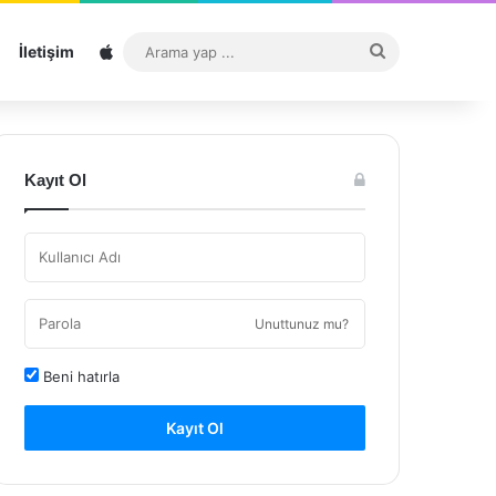
Sitemap
Arama
İletişim
yap
...
Kayıt Ol
Unuttunuz mu?
Beni hatırla
Kayıt Ol