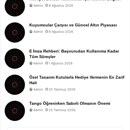
Admin
8 Ağustos 2026
Kuyumcular Çarşısı ve Güncel Altın Piyasası
Admin
8 Ağustos 2026
E İmza Rehberi: Başvurudan Kullanıma Kadar
Tüm Süreçler
Admin
1 Ağustos 2026
Özel Tasarım Kutularla Hediye Vermenin En Zarif
Hali
Admin
25 Temmuz 2026
Tango Öğrenirken Sabırlı Olmanın Önemi
Admin
25 Temmuz 2026