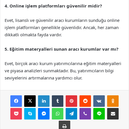
4. Online işlem platformları güvenilir midir?
Evet, lisanslı ve güvenilir aracı kurumların sunduğu online
işlem platformları genellikle güvenlidir. Ancak, her zaman
dikkatli olmakta fayda vardır.
5. Eğitim materyalleri sunan aracı kurumlar var mı?
Evet, birçok aracı kurum yatırımcılarına eğitim materyalleri
ve piyasa analizleri sunmaktadır. Bu, yatırımcıların bilgi
seviyelerini artırmalarına yardımcı olur.
Facebook
X
LinkedIn
Tumblr
Pinterest
Reddit
VKontakte
Odnok
Pocket
Skype
Messenger
WhatsApp
Telegram
Viber
Line
E-Posta ile payla
Yazdır