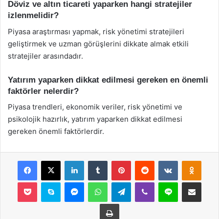
Döviz ve altın ticareti yaparken hangi stratejiler
izlenmelidir?
Piyasa araştırması yapmak, risk yönetimi stratejileri
geliştirmek ve uzman görüşlerini dikkate almak etkili
stratejiler arasındadır.
Yatırım yaparken dikkat edilmesi gereken en önemli
faktörler nelerdir?
Piyasa trendleri, ekonomik veriler, risk yönetimi ve
psikolojik hazırlık, yatırım yaparken dikkat edilmesi
gereken önemli faktörlerdir.
Facebook
X
LinkedIn
Tumblr
Pinterest
Reddit
VKontakte
Odnok
Pocket
Skype
Messenger
WhatsApp
Telegram
Viber
Line
E-Posta ile payla
Yazdır