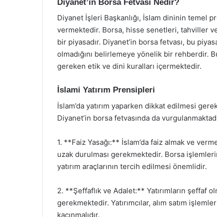
Diyanet’in Borsa Fetvası Nedir?
Diyanet İşleri Başkanlığı, İslam dininin temel p
vermektedir. Borsa, hisse senetleri, tahviller v
bir piyasadır. Diyanet’in borsa fetvası, bu piy
olmadığını belirlemeye yönelik bir rehberdir. Bu
gereken etik ve dini kuralları içermektedir.
İslami Yatırım Prensipleri
İslam’da yatırım yaparken dikkat edilmesi gere
Diyanet’in borsa fetvasında da vurgulanmaktadı
1. **Faiz Yasağı:** İslam’da faiz almak ve verme
uzak durulması gerekmektedir. Borsa işlemlerin
yatırım araçlarının tercih edilmesi önemlidir.
2. **Şeffaflık ve Adalet:** Yatırımların şeffaf o
gerekmektedir. Yatırımcılar, alım satım işleml
kaçınmalıdır.