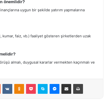
den önemlidir?
i inançlarına uygun bir şekilde yatırım yapmalarına
 kumar, faiz, vb.) faaliyet gösteren şirketlerden uzak
nmelidir?
görüşü almalı, duygusal kararlar vermekten kaçınmalı ve
st
Reddit
VKontakte
Odnoklassniki
Pocket
Skype
Messenger
E-Posta ile paylaş
Yazdır