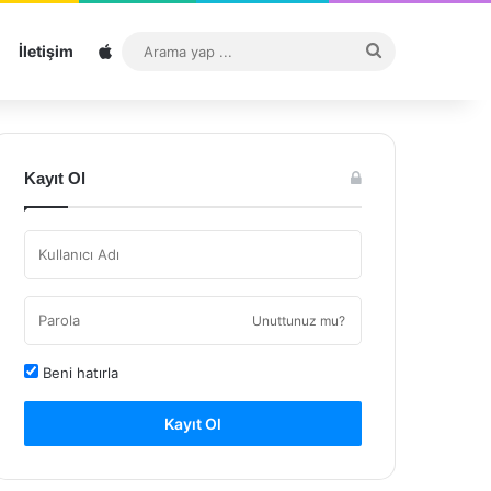
Sitemap
Arama
İletişim
yap
...
Kayıt Ol
Unuttunuz mu?
Beni hatırla
Kayıt Ol