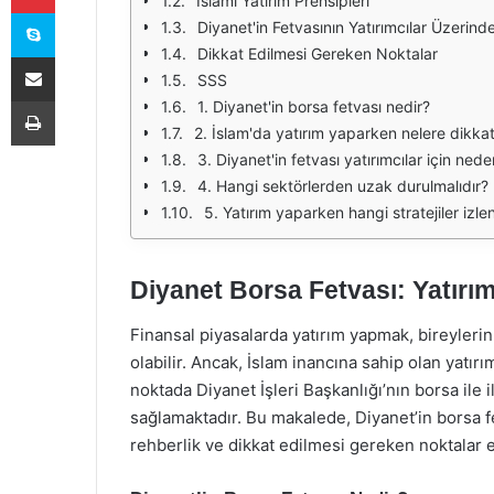
İslami Yatırım Prensipleri
Skype
Diyanet'in Fetvasının Yatırımcılar Üzerinde
Dikkat Edilmesi Gereken Noktalar
E-Posta ile paylaş
SSS
Yazdır
1. Diyanet'in borsa fetvası nedir?
2. İslam'da yatırım yaparken nelere dikkat
3. Diyanet'in fetvası yatırımcılar için ned
4. Hangi sektörlerden uzak durulmalıdır?
5. Yatırım yaparken hangi stratejiler izle
Diyanet Borsa Fetvası: Yatırım
Finansal piyasalarda yatırım yapmak, bireylerin
olabilir. Ancak, İslam inancına sahip olan yatırı
noktada Diyanet İşleri Başkanlığı’nın borsa ile il
sağlamaktadır. Bu makalede, Diyanet’in borsa fe
rehberlik ve dikkat edilmesi gereken noktalar el