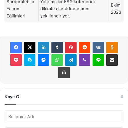
Sürdürülebilir
Yatırımcılar ESG kriterlerini
Ekim
Yatırım
dikkate alarak kararlarını
2023
Eğilimleri
şekillendiriyor.
Facebook
X
LinkedIn
Tumblr
Pinterest
Reddit
VKontakte
Odnok
Pocket
Skype
Messenger
WhatsApp
Telegram
Viber
Line
E-Posta ile payla
Yazdır
Kayıt Ol