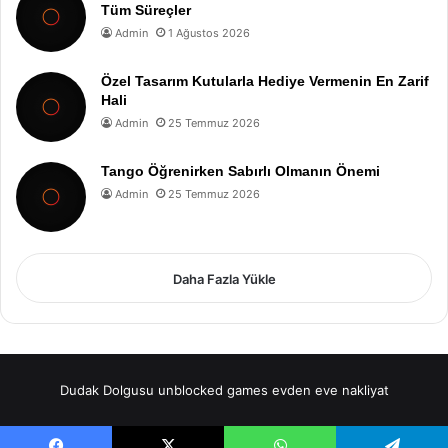
Tüm Süreçler
Admin
1 Ağustos 2026
Özel Tasarım Kutularla Hediye Vermenin En Zarif
Hali
Admin
25 Temmuz 2026
Tango Öğrenirken Sabırlı Olmanın Önemi
Admin
25 Temmuz 2026
Daha Fazla Yükle
Dudak Dolgusu
unblocked games
evden eve nakliyat