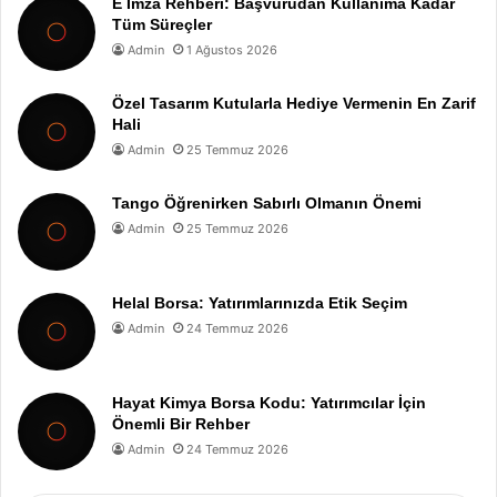
E İmza Rehberi: Başvurudan Kullanıma Kadar
Tüm Süreçler
Admin
1 Ağustos 2026
Özel Tasarım Kutularla Hediye Vermenin En Zarif
Hali
Admin
25 Temmuz 2026
Tango Öğrenirken Sabırlı Olmanın Önemi
Admin
25 Temmuz 2026
Helal Borsa: Yatırımlarınızda Etik Seçim
Admin
24 Temmuz 2026
Hayat Kimya Borsa Kodu: Yatırımcılar İçin
Önemli Bir Rehber
Admin
24 Temmuz 2026