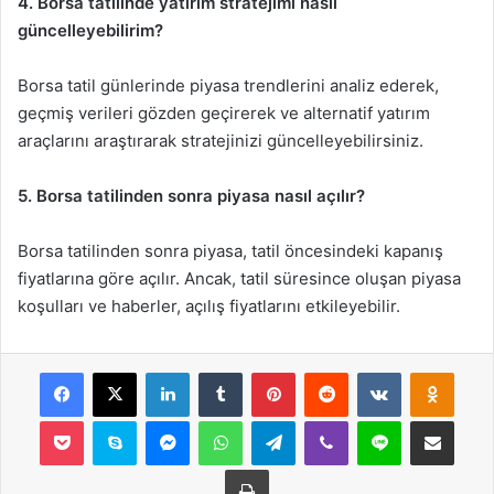
4. Borsa tatilinde yatırım stratejimi nasıl
güncelleyebilirim?
Borsa tatil günlerinde piyasa trendlerini analiz ederek,
geçmiş verileri gözden geçirerek ve alternatif yatırım
araçlarını araştırarak stratejinizi güncelleyebilirsiniz.
5. Borsa tatilinden sonra piyasa nasıl açılır?
Borsa tatilinden sonra piyasa, tatil öncesindeki kapanış
fiyatlarına göre açılır. Ancak, tatil süresince oluşan piyasa
koşulları ve haberler, açılış fiyatlarını etkileyebilir.
Facebook
X
LinkedIn
Tumblr
Pinterest
Reddit
VKontakte
Odnok
Pocket
Skype
Messenger
WhatsApp
Telegram
Viber
Line
E-Posta ile payla
Yazdır