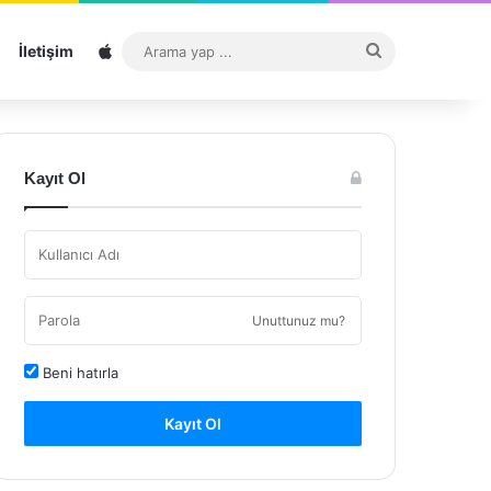
Sitemap
Arama
İletişim
yap
...
Kayıt Ol
Unuttunuz mu?
Beni hatırla
Kayıt Ol