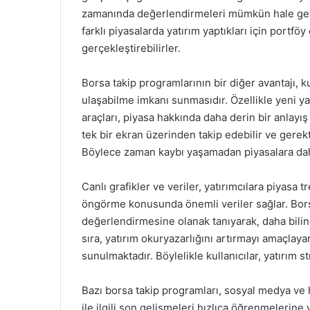
zamanında değerlendirmeleri mümkün hale gelir
farklı piyasalarda yatırım yaptıkları için portfö
gerçekleştirebilirler.
Borsa takip programlarının bir diğer avantajı, kul
ulaşabilme imkanı sunmasıdır. Özellikle yeni yat
araçları, piyasa hakkında daha derin bir anlayış 
tek bir ekran üzerinden takip edebilir ve gerekti
Böylece zaman kaybı yaşamadan piyasalara daha
Canlı grafikler ve veriler, yatırımcılara piyasa 
öngörme konusunda önemli veriler sağlar. Borsa 
değerlendirmesine olanak tanıyarak, daha bilinçl
sıra, yatırım okuryazarlığını artırmayı amaçlaya
sunulmaktadır. Böylelikle kullanıcılar, yatırım str
Bazı borsa takip programları, sosyal medya ve h
ile ilgili son gelişmeleri hızlıca öğrenmelerine 