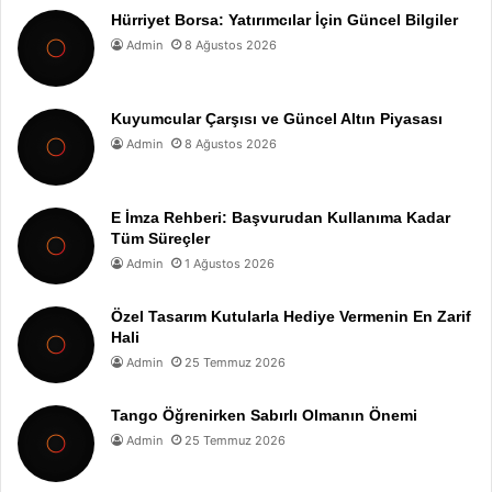
Hürriyet Borsa: Yatırımcılar İçin Güncel Bilgiler
Admin
8 Ağustos 2026
Kuyumcular Çarşısı ve Güncel Altın Piyasası
Admin
8 Ağustos 2026
E İmza Rehberi: Başvurudan Kullanıma Kadar
Tüm Süreçler
Admin
1 Ağustos 2026
Özel Tasarım Kutularla Hediye Vermenin En Zarif
Hali
Admin
25 Temmuz 2026
Tango Öğrenirken Sabırlı Olmanın Önemi
Admin
25 Temmuz 2026