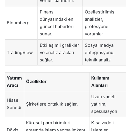
veriler barındırır.
Finans
Özelleştirilmiş
dünyasındaki en
analizler,
Bloomberg
güncel haberleri
profesyonel
sunar.
yorumlar
Etkileşimli grafikler
Sosyal medya
TradingView
ve analiz araçları
entegrasyonu,
sağlar.
teknik analiz
Yatırım
Kullanım
Özellikler
Aracı
Alanları
Uzun vadeli
Hisse
Şirketlere ortaklık sağlar.
yatırım,
Senedi
spekülasyon
Küresel para birimleri
Kısa vadeli
Döviz
arasında işlem yapma imkanı
işlemler,