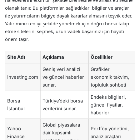
hareketlerini etkin bir şekilde izlemesine ve analiz etmesine
olanak tanır. Bu platformlar, sağladıkları bilgiler ve araçlar
ile yatırımcıların bilgiye dayalı kararlar almasını teşvik eder.
Yatırımınızı en iyi şekilde yönetmek için doğru borsa takip
etme sitelerini seçmek, uzun vadeli başarınız için hayati
önem taşır.
Site Adı
Açıklama
Özellikler
Geniş veri analizi
Grafikler,
Investing.com
ve güncel haberler
ekonomik takvim,
sunar.
topluluk sohbeti
Endeks bilgileri,
Borsa
Türkiye’deki borsa
güncel fiyatlar,
İstanbul
verilerini sunar.
haberler
Global piyasalara
Yahoo
Portföy yönetimi,
dair kapsamlı
Finance
analiz araçları