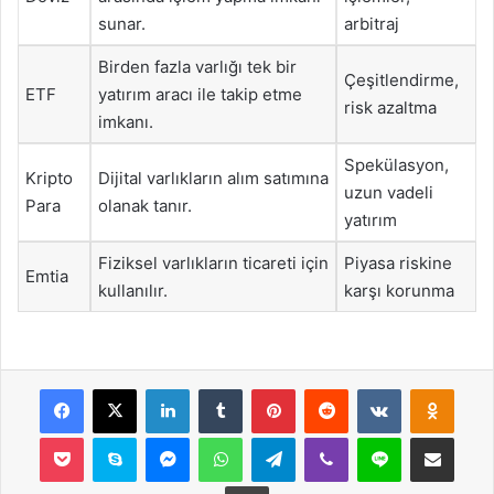
sunar.
arbitraj
Birden fazla varlığı tek bir
Çeşitlendirme,
ETF
yatırım aracı ile takip etme
risk azaltma
imkanı.
Spekülasyon,
Kripto
Dijital varlıkların alım satımına
uzun vadeli
Para
olanak tanır.
yatırım
Fiziksel varlıkların ticareti için
Piyasa riskine
Emtia
kullanılır.
karşı korunma
Facebook
X
LinkedIn
Tumblr
Pinterest
Reddit
VKontakte
Odnok
Pocket
Skype
Messenger
WhatsApp
Telegram
Viber
Line
E-Posta ile payla
Yazdır