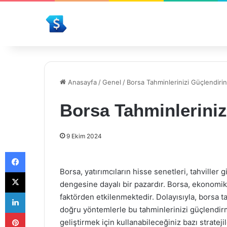
Anasayfa
/
Genel
/
Borsa Tahminlerinizi Güçlendirin
Borsa Tahminleriniz
9 Ekim 2024
Facebook
Borsa, yatırımcıların hisse senetleri, tahviller 
X
dengesine dayalı bir pazardır. Borsa, ekonomi
LinkedIn
faktörden etkilenmektedir. Dolayısıyla, borsa t
doğru yöntemlerle bu tahminlerinizi güçlendi
Pinterest
geliştirmek için kullanabileceğiniz bazı strateji