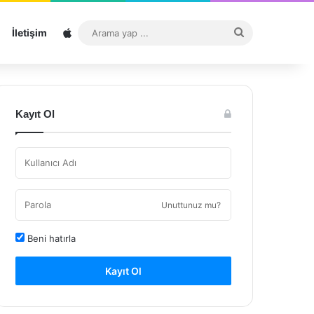
Sitemap
Arama
İletişim
yap
...
Kayıt Ol
Unuttunuz mu?
Beni hatırla
Kayıt Ol