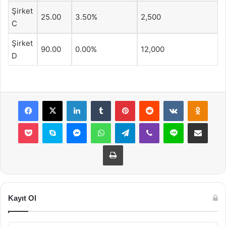
Şirket
25.00
3.50%
2,500
C
Şirket
90.00
0.00%
12,000
D
Facebook
X
LinkedIn
Tumblr
Pinterest
Reddit
VKontakte
Odnok
Pocket
Skype
Messenger
WhatsApp
Telegram
Viber
Line
E-Posta ile payla
Yazdır
Kayıt Ol