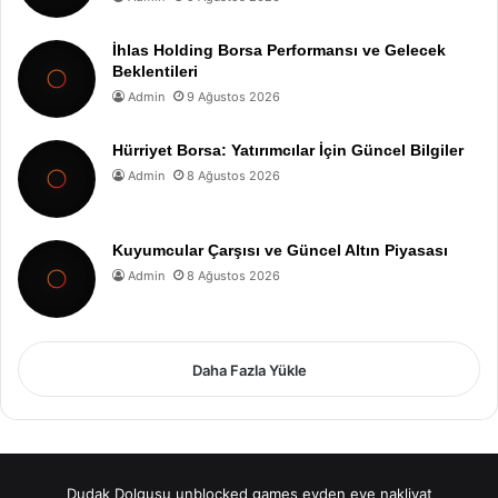
İhlas Holding Borsa Performansı ve Gelecek
Beklentileri
Admin
9 Ağustos 2026
Hürriyet Borsa: Yatırımcılar İçin Güncel Bilgiler
Admin
8 Ağustos 2026
Kuyumcular Çarşısı ve Güncel Altın Piyasası
Admin
8 Ağustos 2026
Daha Fazla Yükle
Dudak Dolgusu
unblocked games
evden eve nakliyat