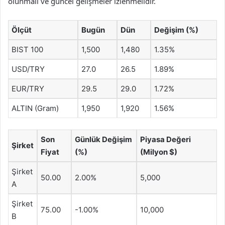
olunmalı ve güncel gelişmeler izlenmelidir.
Ölçüt
Bugün
Dün
Değişim (%)
BIST 100
1,500
1,480
1.35%
USD/TRY
27.0
26.5
1.89%
EUR/TRY
29.5
29.0
1.72%
ALTIN (Gram)
1,950
1,920
1.56%
Son
Günlük Değişim
Piyasa Değeri
Şirket
Fiyat
(%)
(Milyon $)
Şirket
50.00
2.00%
5,000
A
Şirket
75.00
-1.00%
10,000
B