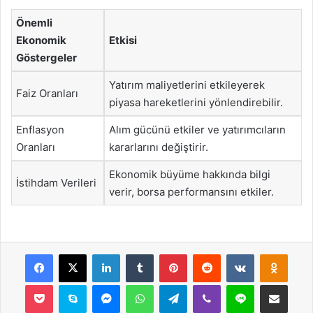
Önemli
Ekonomik
Etkisi
Göstergeler
Yatırım maliyetlerini etkileyerek
Faiz Oranları
piyasa hareketlerini yönlendirebilir.
Enflasyon
Alım gücünü etkiler ve yatırımcıların
Oranları
kararlarını değiştirir.
Ekonomik büyüme hakkında bilgi
İstihdam Verileri
verir, borsa performansını etkiler.
Facebook
X
LinkedIn
Tumblr
Pinterest
Reddit
VKontakte
Odnok
Pocket
Skype
Messenger
WhatsApp
Telegram
Viber
Line
E-Posta ile payla