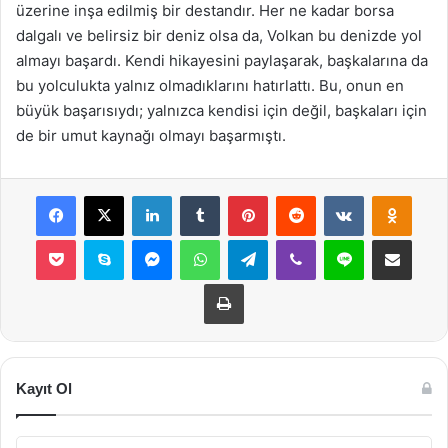
üzerine inşa edilmiş bir destandır. Her ne kadar borsa
dalgalı ve belirsiz bir deniz olsa da, Volkan bu denizde yol
almayı başardı. Kendi hikayesini paylaşarak, başkalarına da
bu yolculukta yalnız olmadıklarını hatırlattı. Bu, onun en
büyük başarısıydı; yalnızca kendisi için değil, başkaları için
de bir umut kaynağı olmayı başarmıştı.
Facebook
X
LinkedIn
Tumblr
Pinterest
Reddit
VKontakte
Odnok
Pocket
Skype
Messenger
WhatsApp
Telegram
Viber
Line
E-Posta ile payla
Yazdır
Kayıt Ol