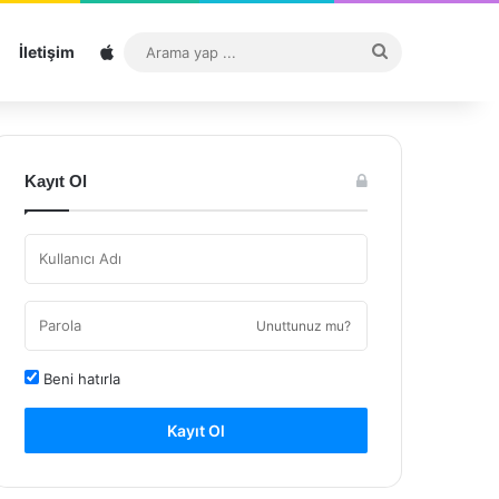
Sitemap
Arama
İletişim
yap
...
Kayıt Ol
Unuttunuz mu?
Beni hatırla
Kayıt Ol