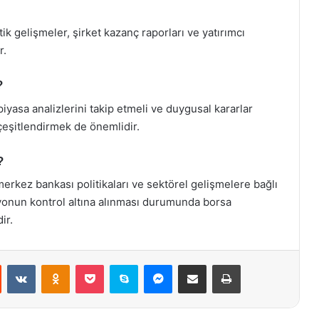
ik gelişmeler, şirket kazanç raporları ve yatırımcı
r.
?
piyasa analizlerini takip etmeli ve duygusal kararlar
çeşitlendirmek de önemlidir.
?
rkez bankası politikaları ve sektörel gelişmelere bağlı
asyonun kontrol altına alınması durumunda borsa
ir.
st
Reddit
VKontakte
Odnoklassniki
Pocket
Skype
Messenger
E-Posta ile paylaş
Yazdır