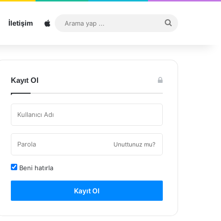
Sitemap
Arama
İletişim
yap
...
Kayıt Ol
Unuttunuz mu?
Beni hatırla
Kayıt Ol