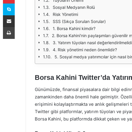
Tüyoların Önemi
Skype
Sosyal Medyanın Rolü
Risk Yönetimi
E-Posta ile paylaş
SSS (Sıkça Sorulan Sorular)
Yazdır
1. Borsa Kahini kimdir?
2. Borsa Kahini'nin paylaşımları güvenilir m
3. Yatırım tüyoları nasıl değerlendirilmelid
4. Risk yönetimi neden önemlidir?
5. Sosyal medya yatırımcılar için nasıl bi
Borsa Kahini Twitter’da Yatırı
Günümüzde, finansal piyasalara dair bilgi edinm
zamankinden daha önemli hale gelmiştir. Özellik
erişimini kolaylaştırmakta ve anlık gelişmeleri
Twitter gibi platformlar, yatırım tüyoları ve piya
Borsa Kahini, bu platformda dikkat çeken ve yatı