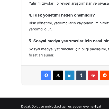
Yatırım tüyoları, bireysel araştırmalar ve piyasa 
4. Risk yönetimi neden önemlidir?
Risk yönetimi, yatırımcıların kayıplarını minimi
yardımcı olur.
5. Sosyal medya yatırımcılar için nasıl bi
Sosyal medya, yatırımcılar için bilgi paylaşımı,
fırsatları sunar.
Facebook
X
LinkedIn
Tumblr
Pintere
Dudak Dolgusu
unblocked games
evden eve nakliyat