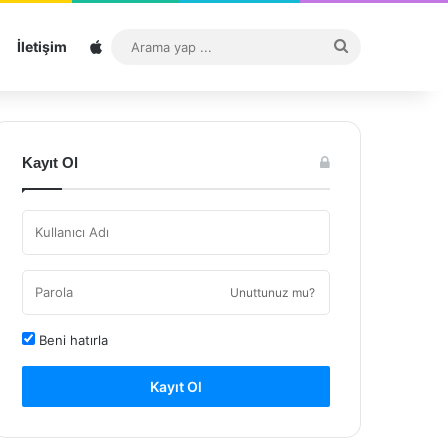
Sitemap
Arama
İletişim
yap
...
Kayıt Ol
Unuttunuz mu?
Beni hatırla
Kayıt Ol