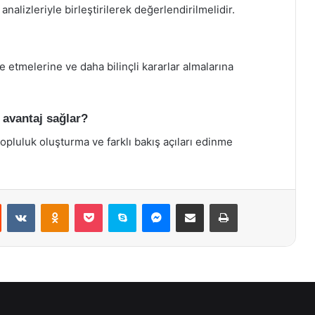
analizleriyle birleştirilerek değerlendirilmelidir.
ze etmelerine ve daha bilinçli kararlar almalarına
r avantaj sağlar?
 topluluk oluşturma ve farklı bakış açıları edinme
st
Reddit
VKontakte
Odnoklassniki
Pocket
Skype
Messenger
E-Posta ile paylaş
Yazdır