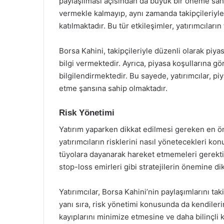
paylaşılması açısından da büyük bir öneme sahip
vermekle kalmayıp, aynı zamanda takipçileriyle
katılmaktadır. Bu tür etkileşimler, yatırımcıların 
Borsa Kahini, takipçileriyle düzenli olarak piya
bilgi vermektedir. Ayrıca, piyasa koşullarına gö
bilgilendirmektedir. Bu sayede, yatırımcılar, piy
etme şansına sahip olmaktadır.
Risk Yönetimi
Yatırım yaparken dikkat edilmesi gereken en öne
yatırımcıların risklerini nasıl yönetecekleri ko
tüyolara dayanarak hareket etmemeleri gerektiği
stop-loss emirleri gibi stratejilerin önemine d
Yatırımcılar, Borsa Kahini’nin paylaşımlarını ta
yanı sıra, risk yönetimi konusunda da kendilerini 
kayıplarını minimize etmesine ve daha bilinçli 