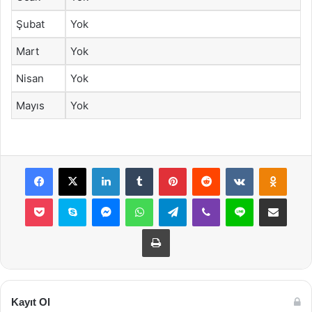
Şubat
Yok
Mart
Yok
Nisan
Yok
Mayıs
Yok
Facebook
X
LinkedIn
Tumblr
Pinterest
Reddit
VKontakte
Odnok
Pocket
Skype
Messenger
WhatsApp
Telegram
Viber
Line
E-Posta ile payla
Yazdır
Kayıt Ol