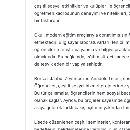
çeşitli sosyal etkinlikler ve kulüpler ile öğrenc
öğretmen kadrosunun deneyimi ve nitelikleri, ö
bir faktördür.
Okul, modern eğitim araçlarıyla donatılmış sınıf
etmektedir. Bilgisayar laboratuvarları, fen bili
öğrencilerin araştırma yapma ve bilgiyi pratikt
olmaktadır. Bu bağlamda, eğitim süreci sadece t
de teşvik eden bir yapıya sahiptir.
Borsa İstanbul Zeytinburnu Anadolu Lisesi, sosya
Öğrenciler, çeşitli sosyal hizmet projelerinde ye
Bu tür çalışmalar, öğrencilerin hem sosyal bece
olanak sağlar. Ayrıca, bu projeler sayesinde öğ
araya gelerek farklı bakış açılarını yakından tanı
Lisede düzenlenen çeşitli seminerler, konferans
hedeflerini belirlemelerine yardımcı olur. Alanı