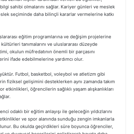
ilgi sahibi olmalarını sağlar. Kariyer günleri ve meslek
eslek seçiminde daha bilinçli kararlar vermelerine katkı
slararası eğitim programlarına ve değişim projelerine
ı kültürleri tanımalarını ve uluslararası düzeyde
itimi, okulun müfredatının önemli bir parçasını
rini ifade edebilmelerine yardımcı olur.
yüktür. Futbol, basketbol, voleybol ve atletizm gibi
in fiziksel gelişimini desteklerken aynı zamanda takım
or etkinlikleri, öğrencilerin sağlıklı yaşam alışkanlıkları
ağlar.
ci odaklı bir eğitim anlayışı ile geleceğin yıldızlarını
etkinlikler ve spor alanında sunduğu zengin imkanlarla
lunur. Bu okulda geçirdikleri süre boyunca öğrenciler,
al ve duygusal becerilerini geliştirerek hayata daha