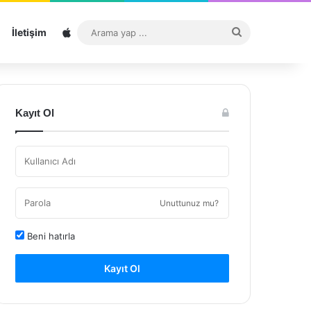
Sitemap
Arama
İletişim
yap
...
Kayıt Ol
Unuttunuz mu?
Beni hatırla
Kayıt Ol