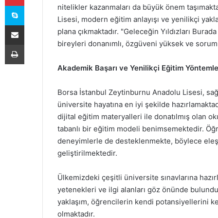
Skype
nitelikler kazanmaları da büyük önem taşımakt
Lisesi, modern eğitim anlayışı ve yenilikçi yak
E-Posta ile paylaş
plana çıkmaktadır. "Geleceğin Yıldızları Burada
bireyleri donanımlı, özgüveni yüksek ve soruml
Yazdır
Akademik Başarı ve Yenilikçi Eğitim Yöntemle
Borsa İstanbul Zeytinburnu Anadolu Lisesi, sağ
üniversite hayatına en iyi şekilde hazırlamakta
dijital eğitim materyalleri ile donatılmış olan 
tabanlı bir eğitim modeli benimsemektedir. Öğre
deneyimlerle de desteklenmekte, böylece eleş
geliştirilmektedir.
Ülkemizdeki çeşitli üniversite sınavlarına hazır
yetenekleri ve ilgi alanları göz önünde bulundu
yaklaşım, öğrencilerin kendi potansiyellerini 
olmaktadır.