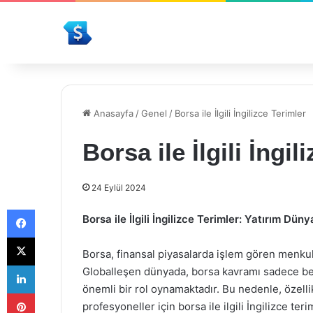
Anasayfa
/
Genel
/
Borsa ile İlgili İngilizce Terimler
Borsa ile İlgili İngil
24 Eylül 2024
Facebook
Borsa ile İlgili İngilizce Terimler: Yatırım Düny
X
Borsa, finansal piyasalarda işlem gören menkul 
LinkedIn
Globalleşen dünyada, borsa kavramı sadece belirl
önemli bir rol oynamaktadır. Bu nedenle, özellik
Pinterest
profesyoneller için borsa ile ilgili İngilizce te