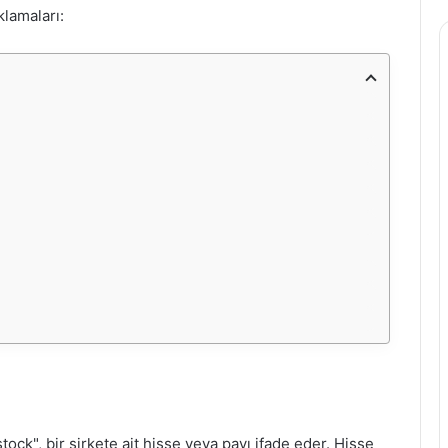
klamaları:
stock", bir şirkete ait hisse veya payı ifade eder. Hisse