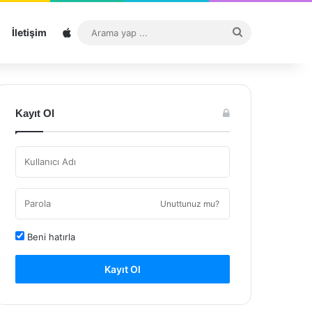
Sitemap
Arama
İletişim
yap
...
Kayıt Ol
Unuttunuz mu?
Beni hatırla
Kayıt Ol