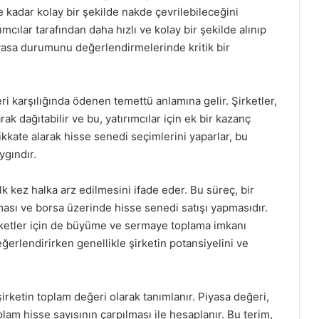
n ne kadar kolay bir şekilde nakde çevrilebileceğini
rımcılar tarafından daha hızlı ve kolay bir şekilde alınıp
 piyasa durumunu değerlendirmelerinde kritik bir
eri karşılığında ödenen temettü anlamına gelir. Şirketler,
rak dağıtabilir ve bu, yatırımcılar için ek bir kazanç
dikkate alarak hisse senedi seçimlerini yaparlar, bu
gındır.
 ilk kez halka arz edilmesini ifade eder. Bu süreç, bir
ması ve borsa üzerinde hisse senedi satışı yapmasıdır.
 şirketler için de büyüme ve sermaye toplama imkanı
değerlendirirken genellikle şirketin potansiyelini ve
şirketin toplam değeri olarak tanımlanır. Piyasa değeri,
plam hisse sayısının çarpılması ile hesaplanır. Bu terim,