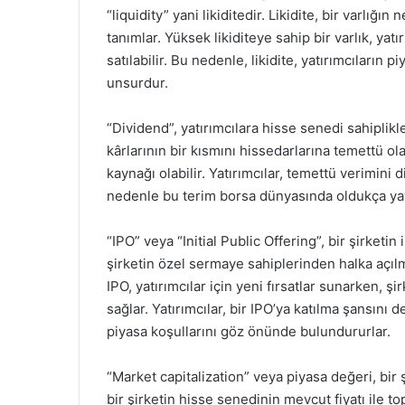
“liquidity” yani likiditedir. Likidite, bir varlığı
tanımlar. Yüksek likiditeye sahip bir varlık, yatı
satılabilir. Bu nedenle, likidite, yatırımcıların
unsurdur.
“Dividend”, yatırımcılara hisse senedi sahiplikl
kârlarının bir kısmını hissedarlarına temettü ola
kaynağı olabilir. Yatırımcılar, temettü verimini 
nedenle bu terim borsa dünyasında oldukça yay
“IPO” veya “Initial Public Offering”, bir şirketin
şirketin özel sermaye sahiplerinden halka açıl
IPO, yatırımcılar için yeni fırsatlar sunarken,
sağlar. Yatırımcılar, bir IPO’ya katılma şansını 
piyasa koşullarını göz önünde bulundururlar.
“Market capitalization” veya piyasa değeri, bir 
bir şirketin hisse senedinin mevcut fiyatı ile to