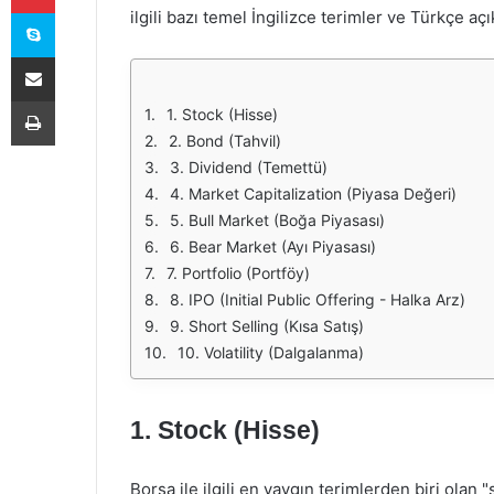
Skype
ilgili bazı temel İngilizce terimler ve Türkçe açı
E-Posta ile paylaş
Yazdır
1. Stock (Hisse)
2. Bond (Tahvil)
3. Dividend (Temettü)
4. Market Capitalization (Piyasa Değeri)
5. Bull Market (Boğa Piyasası)
6. Bear Market (Ayı Piyasası)
7. Portfolio (Portföy)
8. IPO (Initial Public Offering - Halka Arz)
9. Short Selling (Kısa Satış)
10. Volatility (Dalgalanma)
1.
Stock (Hisse)
Borsa ile ilgili en yaygın terimlerden biri olan "