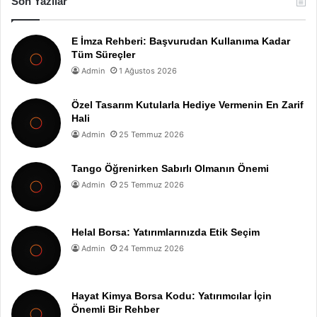
Son Yazılar
E İmza Rehberi: Başvurudan Kullanıma Kadar
Tüm Süreçler
Admin
1 Ağustos 2026
Özel Tasarım Kutularla Hediye Vermenin En Zarif
Hali
Admin
25 Temmuz 2026
Tango Öğrenirken Sabırlı Olmanın Önemi
Admin
25 Temmuz 2026
Helal Borsa: Yatırımlarınızda Etik Seçim
Admin
24 Temmuz 2026
Hayat Kimya Borsa Kodu: Yatırımcılar İçin
Önemli Bir Rehber