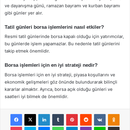
ve dayanışma günü, ramazan bayramı ve kurban bayramı
gibi günler yer alır.
Tatil günleri borsa işlemlerini nasıl etkiler?
Resmi tatil günlerinde borsa kapalı olduğu için yatırımcılar,
bu günlerde işlem yapamazlar. Bu nedenle tatil günlerini
takip etmek önemlidir.
Borsa işlemleri için en iyi strateji nedir?
Borsa işlemleri için en iyi strateji, piyasa koşullarını ve
ekonomik gelişmeleri göz önünde bulundurarak bilinçli
kararlar almaktır. Ayrıca, borsa açık olduğu günleri ve
saatleri iyi bilmek de önemlidir.
Facebook
X
LinkedIn
Tumblr
Pinterest
Reddit
VKontakte
Odnok
Pocket
Skype
Messenger
WhatsApp
Telegram
Viber
Line
E-Posta ile payla