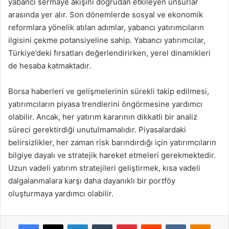
yabancı sermaye akışını doğrudan etkileyen unsurlar
arasında yer alır. Son dönemlerde sosyal ve ekonomik
reformlara yönelik atılan adımlar, yabancı yatırımcıların
ilgisini çekme potansiyeline sahip. Yabancı yatırımcılar,
Türkiye’deki fırsatları değerlendirirken, yerel dinamikleri
de hesaba katmaktadır.
Borsa haberleri ve gelişmelerinin sürekli takip edilmesi,
yatırımcıların piyasa trendlerini öngörmesine yardımcı
olabilir. Ancak, her yatırım kararının dikkatli bir analiz
süreci gerektirdiği unutulmamalıdır. Piyasalardaki
belirsizlikler, her zaman risk barındırdığı için yatırımcıların
bilgiye dayalı ve stratejik hareket etmeleri gerekmektedir.
Uzun vadeli yatırım stratejileri geliştirmek, kısa vadeli
dalgalanmalara karşı daha dayanıklı bir portföy
oluşturmaya yardımcı olabilir.
Facebook
X
LinkedIn
Tumblr
Pinterest
Reddit
VKontakte
Odnok