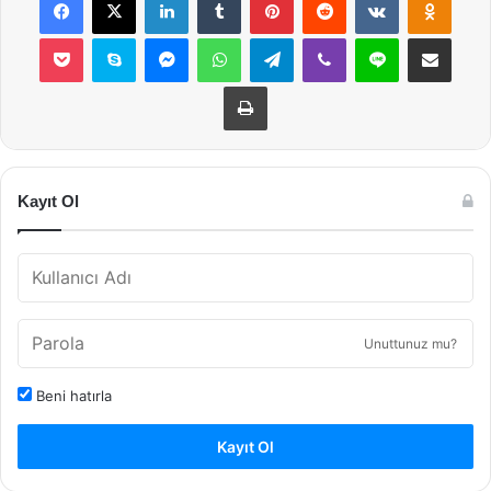
Pocket
Skype
Messenger
WhatsApp
Telegram
Viber
Line
E-Posta ile payla
Yazdır
Kayıt Ol
Unuttunuz mu?
Beni hatırla
Kayıt Ol