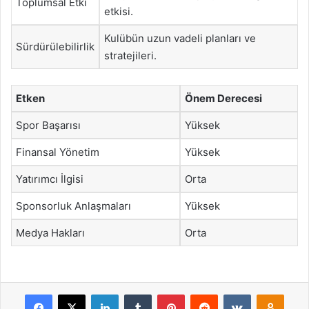
Toplumsal Etki
etkisi.
Kulübün uzun vadeli planları ve
Sürdürülebilirlik
stratejileri.
Etken
Önem Derecesi
Spor Başarısı
Yüksek
Finansal Yönetim
Yüksek
Yatırımcı İlgisi
Orta
Sponsorluk Anlaşmaları
Yüksek
Medya Hakları
Orta
Facebook
X
LinkedIn
Tumblr
Pinterest
Reddit
VKontakte
Odnok