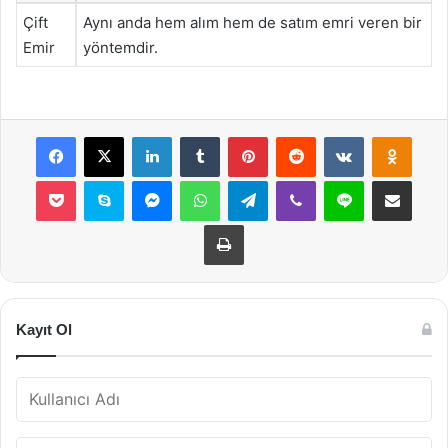
Çift
Aynı anda hem alım hem de satım emri veren bir
Emir
yöntemdir.
Facebook
X
LinkedIn
Tumblr
Pinterest
Reddit
VKontakte
Odnok
Pocket
Skype
Messenger
WhatsApp
Telegram
Viber
Line
E-Posta ile payla
Yazdır
Kayıt Ol