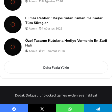
Admin
8 Ağustos 2026
E İmza Rehberi: Başvurudan Kullanıma Kadar
Tüm Süreçler
Admin
1 Ağustos 2026
Özel Tasarım Kutularla Hediye Vermenin En Zarif
Hali
Admin
25 Temmuz 2026
Daha Fazla Yükle
Dudak Dolgusu
unblocked games
evden eve nakliyat