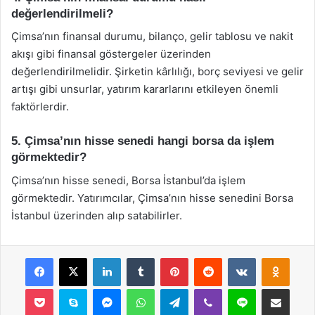
değerlendirilmeli?
Çimsa’nın finansal durumu, bilanço, gelir tablosu ve nakit
akışı gibi finansal göstergeler üzerinden
değerlendirilmelidir. Şirketin kârlılığı, borç seviyesi ve gelir
artışı gibi unsurlar, yatırım kararlarını etkileyen önemli
faktörlerdir.
5. Çimsa’nın hisse senedi hangi borsa da işlem
görmektedir?
Çimsa’nın hisse senedi, Borsa İstanbul’da işlem
görmektedir. Yatırımcılar, Çimsa’nın hisse senedini Borsa
İstanbul üzerinden alıp satabilirler.
Facebook
X
LinkedIn
Tumblr
Pinterest
Reddit
VKontakte
Odnok
Pocket
Skype
Messenger
WhatsApp
Telegram
Viber
Line
E-Posta ile payla