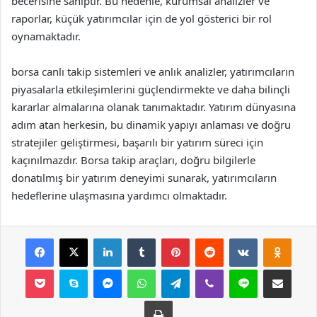
becerisine sahiptir. Bu nedenle, kurumsal analizler ve
raporlar, küçük yatırımcılar için de yol gösterici bir rol
oynamaktadır.
borsa canlı takip sistemleri ve anlık analizler, yatırımcıların
piyasalarla etkileşimlerini güçlendirmekte ve daha bilinçli
kararlar almalarına olanak tanımaktadır. Yatırım dünyasına
adım atan herkesin, bu dinamik yapıyı anlaması ve doğru
stratejiler geliştirmesi, başarılı bir yatırım süreci için
kaçınılmazdır. Borsa takip araçları, doğru bilgilerle
donatılmış bir yatırım deneyimi sunarak, yatırımcıların
hedeflerine ulaşmasına yardımcı olmaktadır.
Facebook
X
LinkedIn
Tumblr
Pinterest
Reddit
VKontakte
Odnok
Pocket
Skype
Messenger
WhatsApp
Telegram
Viber
Line
E-Posta ile payla
Yazdır