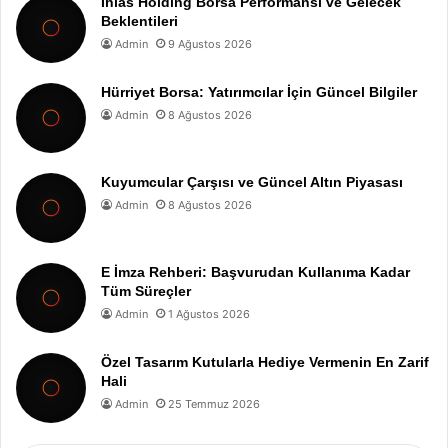
İhlas Holding Borsa Performansı ve Gelecek
Beklentileri
Admin
9 Ağustos 2026
Hürriyet Borsa: Yatırımcılar İçin Güncel Bilgiler
Admin
8 Ağustos 2026
Kuyumcular Çarşısı ve Güncel Altın Piyasası
Admin
8 Ağustos 2026
E İmza Rehberi: Başvurudan Kullanıma Kadar
Tüm Süreçler
Admin
1 Ağustos 2026
Özel Tasarım Kutularla Hediye Vermenin En Zarif
Hali
Admin
25 Temmuz 2026