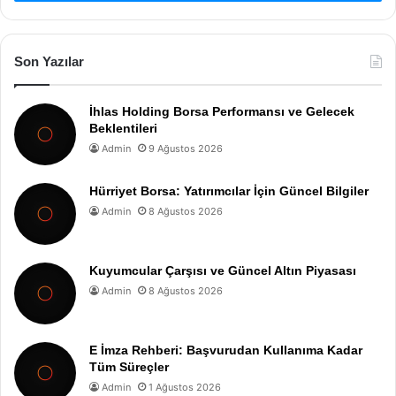
Son Yazılar
İhlas Holding Borsa Performansı ve Gelecek
Beklentileri
Admin
9 Ağustos 2026
Hürriyet Borsa: Yatırımcılar İçin Güncel Bilgiler
Admin
8 Ağustos 2026
Kuyumcular Çarşısı ve Güncel Altın Piyasası
Admin
8 Ağustos 2026
E İmza Rehberi: Başvurudan Kullanıma Kadar
Tüm Süreçler
Admin
1 Ağustos 2026