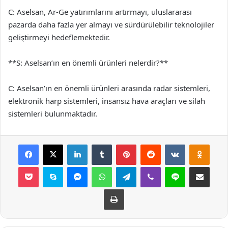
C: Aselsan, Ar-Ge yatırımlarını artırmayı, uluslararası
pazarda daha fazla yer almayı ve sürdürülebilir teknolojiler
geliştirmeyi hedeflemektedir.
**S: Aselsan’ın en önemli ürünleri nelerdir?**
C: Aselsan’ın en önemli ürünleri arasında radar sistemleri,
elektronik harp sistemleri, insansız hava araçları ve silah
sistemleri bulunmaktadır.
Facebook
X
LinkedIn
Tumblr
Pinterest
Reddit
VKontakte
Odnok
Pocket
Skype
Messenger
WhatsApp
Telegram
Viber
Line
E-Posta ile payla
Yazdır