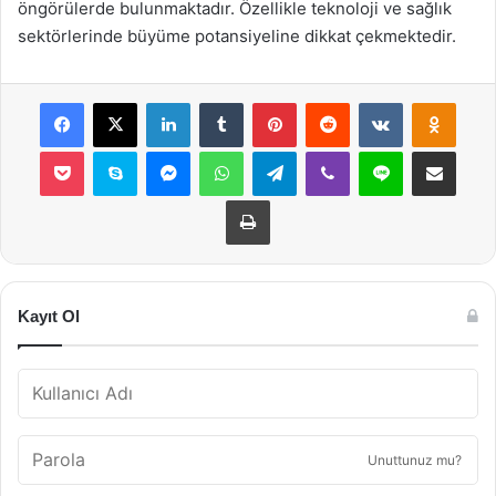
öngörülerde bulunmaktadır. Özellikle teknoloji ve sağlık
sektörlerinde büyüme potansiyeline dikkat çekmektedir.
Facebook
X
LinkedIn
Tumblr
Pinterest
Reddit
VKontakte
Odnok
Pocket
Skype
Messenger
WhatsApp
Telegram
Viber
Line
E-Posta ile payla
Yazdır
Kayıt Ol
Unuttunuz mu?