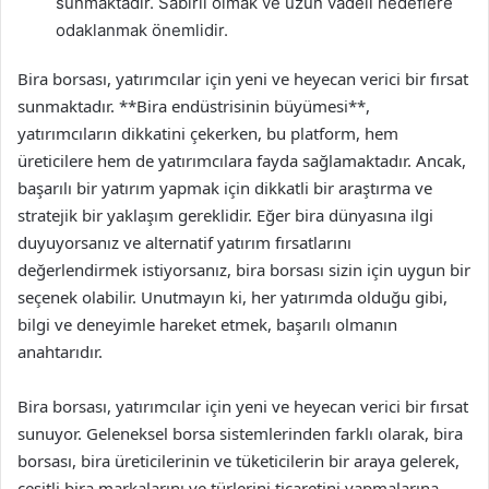
sunmaktadır. Sabırlı olmak ve uzun vadeli hedeflere
odaklanmak önemlidir.
Bira borsası, yatırımcılar için yeni ve heyecan verici bir fırsat
sunmaktadır. **Bira endüstrisinin büyümesi**,
yatırımcıların dikkatini çekerken, bu platform, hem
üreticilere hem de yatırımcılara fayda sağlamaktadır. Ancak,
başarılı bir yatırım yapmak için dikkatli bir araştırma ve
stratejik bir yaklaşım gereklidir. Eğer bira dünyasına ilgi
duyuyorsanız ve alternatif yatırım fırsatlarını
değerlendirmek istiyorsanız, bira borsası sizin için uygun bir
seçenek olabilir. Unutmayın ki, her yatırımda olduğu gibi,
bilgi ve deneyimle hareket etmek, başarılı olmanın
anahtarıdır.
Bira borsası, yatırımcılar için yeni ve heyecan verici bir fırsat
sunuyor. Geleneksel borsa sistemlerinden farklı olarak, bira
borsası, bira üreticilerinin ve tüketicilerin bir araya gelerek,
çeşitli bira markalarını ve türlerini ticaretini yapmalarına