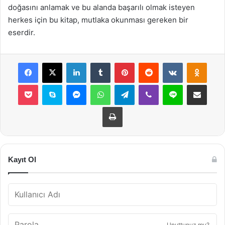
doğasını anlamak ve bu alanda başarılı olmak isteyen
herkes için bu kitap, mutlaka okunması gereken bir
eserdir.
Facebook
X
LinkedIn
Tumblr
Pinterest
Reddit
VKontakte
Odnok
Pocket
Skype
Messenger
WhatsApp
Telegram
Viber
Line
E-Posta ile payla
Yazdır
Kayıt Ol
Unuttunuz mu?