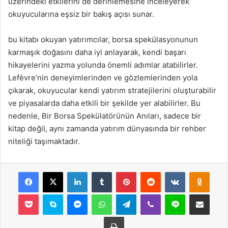
üzerindeki etkilerini de derinlemesine inceleyerek
okuyucularına eşsiz bir bakış açısı sunar.
bu kitabı okuyan yatırımcılar, borsa spekülasyonunun
karmaşık doğasını daha iyi anlayarak, kendi başarı
hikayelerini yazma yolunda önemli adımlar atabilirler.
Lefèvre’nin deneyimlerinden ve gözlemlerinden yola
çıkarak, okuyucular kendi yatırım stratejilerini oluşturabilir
ve piyasalarda daha etkili bir şekilde yer alabilirler. Bu
nedenle, Bir Borsa Spekülatörünün Anıları, sadece bir
kitap değil, aynı zamanda yatırım dünyasında bir rehber
niteliği taşımaktadır.
Facebook
X
LinkedIn
Tumblr
Pinterest
Reddit
VKontakte
Odnok
Pocket
Skype
Messenger
WhatsApp
Telegram
Viber
Line
E-Posta ile payla
Yazdır