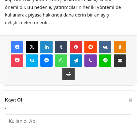
önemlidir. Bu nedenle, yatırımcıların her iki yöntemi de
kullanarak piyasa hakkında daha derin bir anlayış
geliştirmeleri önerilir.
Facebook
X
LinkedIn
Tumblr
Pinterest
Reddit
VKontakte
Odnok
Pocket
Skype
Messenger
WhatsApp
Telegram
Viber
Line
E-Posta ile payla
Yazdır
Kayıt Ol