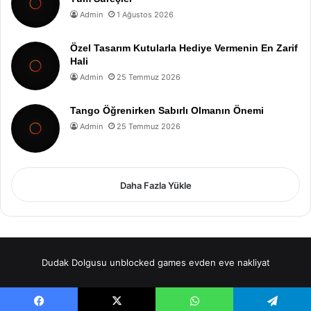
Admin
1 Ağustos 2026
Özel Tasarım Kutularla Hediye Vermenin En Zarif
Hali
Admin
25 Temmuz 2026
Tango Öğrenirken Sabırlı Olmanın Önemi
Admin
25 Temmuz 2026
Daha Fazla Yükle
Dudak Dolgusu
unblocked games
evden eve nakliyat