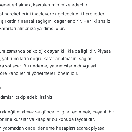
senetleri almak, kayıpları minimize edebilir.
yat hareketlerini inceleyerek gelecekteki hareketleri
irketin finansal sağlığını değerlendirir. Her iki analiz
kararları almanıza yardımcı olur.
ynı zamanda psikolojik dayanıklılıkla da ilgilidir. Piyasa
yatırımcıların doğru kararlar almasını sağlar.
ra yol açar. Bu nedenle, yatırımcıların duygusal
göre kendilerini yönetmeleri önemlidir.
ı
dımları takip edebilirsiniz:
ak eğitim almak ve güncel bilgiler edinmek, başarılı bir
online kurslar ve kitaplar bu konuda faydalıdır.
ım yapmadan önce, deneme hesapları açarak piyasa