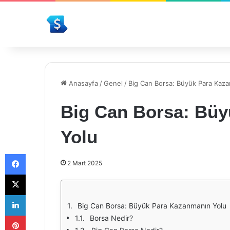
Anasayfa
/
Genel
/
Big Can Borsa: Büyük Para Kaz
Big Can Borsa: Bü
Yolu
Facebook
2 Mart 2025
X
LinkedIn
Big Can Borsa: Büyük Para Kazanmanın Yolu
Pinterest
Borsa Nedir?