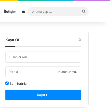
Sitemap
Arama
İletişim
yap
...
Kayıt Ol
Unuttunuz mu?
Beni hatırla
Kayıt Ol