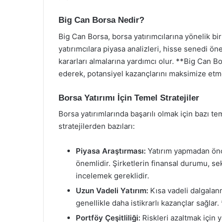
Big Can Borsa Nedir?
Big Can Borsa, borsa yatırımcılarına yönelik bi
yatırımcılara piyasa analizleri, hisse senedi öner
kararları almalarına yardımcı olur. **Big Can Bo
ederek, potansiyel kazançlarını maksimize etme
Borsa Yatırımı İçin Temel Stratejiler
Borsa yatırımlarında başarılı olmak için bazı te
stratejilerden bazıları:
Piyasa Araştırması:
Yatırım yapmadan önce
önemlidir. Şirketlerin finansal durumu, se
incelemek gereklidir.
Uzun Vadeli Yatırım:
Kısa vadeli dalgalan
genellikle daha istikrarlı kazançlar sağlar
Portföy Çeşitliliği:
Riskleri azaltmak için 