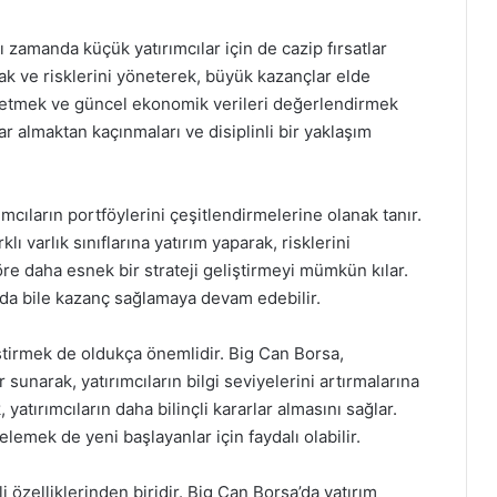
ı zamanda küçük yatırımcılar için de cazip fırsatlar
rak ve risklerini yöneterek, büyük kazançlar elde
kip etmek ve güncel ekonomik verileri değerlendirmek
ar almaktan kaçınmaları ve disiplinli bir yaklaşım
ımcıların portföylerini çeşitlendirmelerine olanak tanır.
klı varlık sınıflarına yatırım yaparak, risklerini
 göre daha esnek bir strateji geliştirmeyi mümkün kılar.
nda bile kazanç sağlamaya devam edebilir.
ştirmek de oldukça önemlidir. Big Can Borsa,
 sunarak, yatırımcıların bilgi seviyelerini artırmalarına
yatırımcıların daha bilinçli kararlar almasını sağlar.
celemek de yeni başlayanlar için faydalı olabilir.
i özelliklerinden biridir. Big Can Borsa’da yatırım