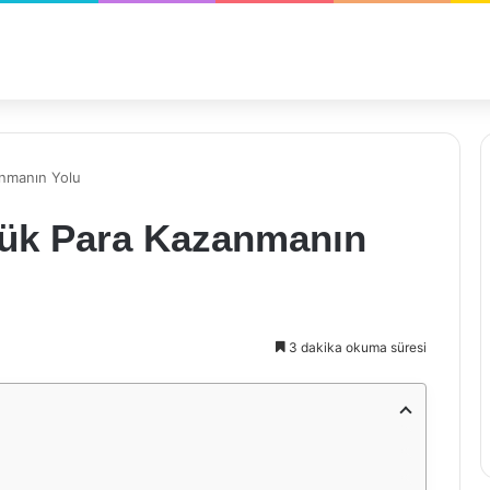
anmanın Yolu
yük Para Kazanmanın
3 dakika okuma süresi