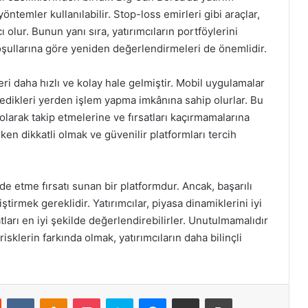
öntemler kullanılabilir. Stop-loss emirleri gibi araçlar,
ı olur. Bunun yanı sıra, yatırımcıların portföylerini
oşullarına göre yeniden değerlendirmeleri de önemlidir.
eri daha hızlı ve kolay hale gelmiştir. Mobil uygulamalar
stedikleri yerden işlem yapma imkânına sahip olurlar. Bu
 olarak takip etmelerine ve fırsatları kaçırmamalarına
rken dikkatli olmak ve güvenilir platformları tercih
de etme fırsatı sunan bir platformdur. Ancak, başarılı
iştirmek gereklidir. Yatırımcılar, piyasa dinamiklerini iyi
tları en iyi şekilde değerlendirebilirler. Unutulmamalıdır
risklerin farkında olmak, yatırımcıların daha bilinçli
st
Reddit
VKontakte
Odnoklassniki
Pocket
Skype
Messenger
E-Posta ile paylaş
Yazdır