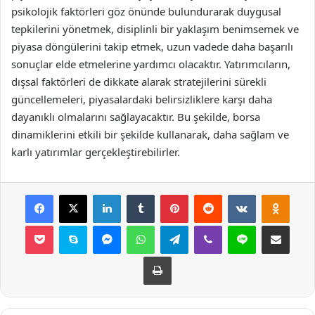
psikolojik faktörleri göz önünde bulundurarak duygusal
tepkilerini yönetmek, disiplinli bir yaklaşım benimsemek ve
piyasa döngülerini takip etmek, uzun vadede daha başarılı
sonuçlar elde etmelerine yardımcı olacaktır. Yatırımcıların,
dışsal faktörleri de dikkate alarak stratejilerini sürekli
güncellemeleri, piyasalardaki belirsizliklere karşı daha
dayanıklı olmalarını sağlayacaktır. Bu şekilde, borsa
dinamiklerini etkili bir şekilde kullanarak, daha sağlam ve
karlı yatırımlar gerçekleştirebilirler.
Facebook
X
LinkedIn
Tumblr
Pinterest
Reddit
VKontakte
Odnok
Pocket
Skype
Messenger
WhatsApp
Telegram
Viber
Line
E-Posta ile payla
Yazdır