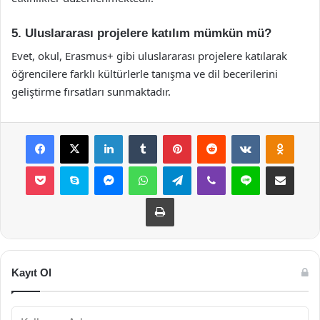
5. Uluslararası projelere katılım mümkün mü?
Evet, okul, Erasmus+ gibi uluslararası projelere katılarak
öğrencilere farklı kültürlerle tanışma ve dil becerilerini
geliştirme fırsatları sunmaktadır.
Facebook
X
LinkedIn
Tumblr
Pinterest
Reddit
VKontakte
Odnok
Pocket
Skype
Messenger
WhatsApp
Telegram
Viber
Line
E-Posta ile payla
Yazdır
Kayıt Ol