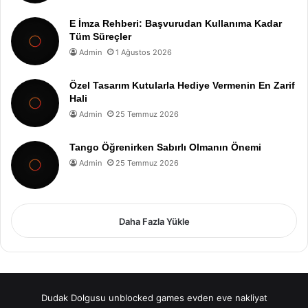
E İmza Rehberi: Başvurudan Kullanıma Kadar
Tüm Süreçler
Admin
1 Ağustos 2026
Özel Tasarım Kutularla Hediye Vermenin En Zarif
Hali
Admin
25 Temmuz 2026
Tango Öğrenirken Sabırlı Olmanın Önemi
Admin
25 Temmuz 2026
Daha Fazla Yükle
Dudak Dolgusu
unblocked games
evden eve nakliyat