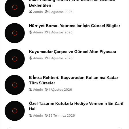
Beklentileri
Admin
9 Ağustos 2026
Hürriyet Borsa: Yatırımcılar İçin Güncel Bilgiler
Admin
8 Ağustos 2026
Kuyumcular Çarşısı ve Güncel Altın Piyasası
Admin
8 Ağustos 2026
E İmza Rehberi: Başvurudan Kullanıma Kadar
Tüm Süreçler
Admin
1 Ağustos 2026
Özel Tasarım Kutularla Hediye Vermenin En Zarif
Hali
Admin
25 Temmuz 2026