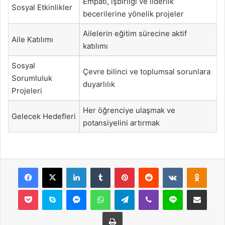
Empati, işbirliği ve liderlik
Sosyal Etkinlikler
becerilerine yönelik projeler
Ailelerin eğitim sürecine aktif
Aile Katılımı
katılımı
Sosyal
Çevre bilinci ve toplumsal sorunlara
Sorumluluk
duyarlılık
Projeleri
Her öğrenciye ulaşmak ve
Gelecek Hedefleri
potansiyelini artırmak
Facebook
X
LinkedIn
Tumblr
Pinterest
Reddit
VKontakte
Odnok
Pocket
Skype
Messenger
WhatsApp
Telegram
Viber
Line
E-Posta ile payla
Yazdır