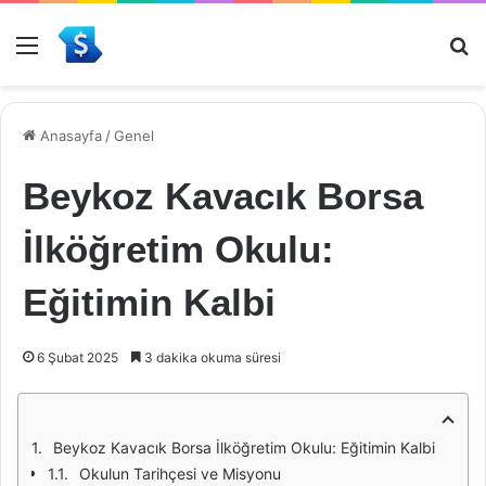
Menü
Ar
Anasayfa
/
Genel
Beykoz Kavacık Borsa
İlköğretim Okulu:
Eğitimin Kalbi
6 Şubat 2025
3 dakika okuma süresi
Beykoz Kavacık Borsa İlköğretim Okulu: Eğitimin Kalbi
Okulun Tarihçesi ve Misyonu