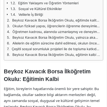
Eğitim Yaklaşımı ve Öğretim Yöntemleri
Sosyal ve Kültürel Etkinlikler
Velilerle İş Birliği
Beykoz Kavacık Borsa İlköğretim Okulu, eğitimde kalitenin ve başarıların simgesi olarak öne çıkmaktadır. Okul, öğrencilere sunduğu modern eğitim yöntemleri ve donanımlı öğretmen kadrosu ile dikkat çekmektedir. Hem akademik hem de sosyal gelişimlerine katkıda bulunmak amacıyla çeşitli etkinlikler düzenlenmektedir. Bu etkinlikler, öğrencilerin yeteneklerini keşfetmelerine ve geliştirmelerine olanak tanımaktadır.
Okulun fiziksel yapısı, öğrencilerin öğrenme deneyimlerini artıracak şekilde tasarlanmıştır. Ferah sınıflar, kütüphane, laboratuvarlar ve spor alanları ile donatılmış olan Beykoz Kavacık Borsa İlköğretim Okulu, öğrencilere rahat bir öğrenme ortamı sunmaktadır. Teknolojik altyapısı sayesinde dersler daha etkili ve eğlenceli bir şekilde işlenmektedir. Bu durum, öğrencilerin derse olan ilgisini artırmakta ve motivasyonlarını yükseltmektedir.
Öğretmen kadrosu, alanında uzmanlaşmış ve deneyimli bireylerden oluşmaktadır. Eğitmenler, öğrenci merkezli bir yaklaşım benimseyerek, her öğrencinin farklı öğrenme tarzına uygun yöntemler geliştirmektedir. Böylece, her bireyin potansiyelini en üst düzeye çıkarmak hedeflenmektedir. Öğretmenlerin sürekli kendilerini geliştirmeleri için düzenli olarak mesleki eğitimler ve seminerler verilmektedir.
Beykoz Kavacık Borsa İlköğretim Okulu, yalnızca akademik başarıya odaklanmakla kalmayıp, aynı zamanda öğrencilerin sosyal ve duygusal gelişimlerine de önem vermektedir. Öğrencilere, empati, işbirliği ve liderlik gibi beceriler kazandırmaya yönelik çeşitli projeler ve etkinlikler düzenlenmektedir. Bu sayede, öğrenciler hem akademik hem de sosyal hayatta başarılı bireyler olarak yetişmektedir.
Ailelerin de eğitim sürecine dahil edilmesi, okulun öncelikleri arasında yer almaktadır. Aileler, düzenlenen etkinliklerde ve toplantılarda aktif bir şekilde yer alarak, çocuklarının eğitimine katkıda bulunmaktadır. Okul, aile-öğrenci-öğretmen iş birliğinin önemini vurgulayarak, bu üçlü arasında sağlam bir iletişim köprüsü kurmaya çalışmaktadır.
Çeşitli sosyal sorumluluk projeleri ile de topluma katkıda bulunmayı hedefleyen Beykoz Kavacık Borsa İlköğretim Okulu, öğrencilerine çevre bilinci aşılamakta ve toplumsal sorunlara duyarlı bireyler yetiştirmektedir. Bu projeler, öğrencilerin sosyal sorumluluklarını anlamaları ve geliştirmeleri açısından büyük bir fırsat sunmaktadır. Okul, öğrencilerin sadece akademik başarılarıyla değil, aynı zamanda topluma olan katkılarıyla da öne çıkmalarını sağlamaktadır.
Beykoz Kavacık Borsa İlköğretim Okulu, eğitimin kalbi olma misyonunu sürdürerek, her yıl daha fazla öğrenciye ulaşmayı hedeflemektedir. Eğitimdeki yenilikçi yaklaşımları ve öğrenci odaklı yöntemleri ile geleceğin bireylerini yetiştirmeye devam etmektedir. Okulun temel amacı, her öğrenciyi potansiyelinin zirvesine taşımak ve onları hayata en iyi şekilde hazırlamaktır.
Beykoz Kavacık Borsa İlköğretim
Okulu: Eğitimin Kalbi
Eğitim, bireylerin hayatlarında önemli bir yere sahiptir. Bu
bağlamda, okullar sadece bilgi aktarım merkezleri değil,
aynı zamanda sosyal, duygusal ve kültürel gelişimin temel
taşlarıdır. Beykoz Kavacık Borsa İlköğretim Okulu, bu