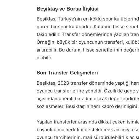
Beşiktaş ve Borsa İlişkisi
Beşiktaş, Türkiye’nin en köklü spor kulüplerinde
gören bir spor kulübüdür. Kulübün hisse senetle
takip edilir. Transfer dönemlerinde yapılan tra
Örneğin, büyük bir oyuncunun transferi, kulübün
artırabilir. Bu durum, hisse senetlerinin değe
olabilir.
Son Transfer Gelişmeleri
Beşiktaş, 2023 transfer döneminde yaptığı haml
oyuncu transferlerine yöneldi. Özellikle genç 
açısından önemli bir adım olarak değerlendiri
sözleşmeler, Beşiktaş’ın hem kadro derinliğini ar
Yapılan transferler arasında dikkat çeken isim
başarılı olma hedefini desteklemek amacıyla seç
oyuncu tercihlerinin, mali sürdürülebilirlik aç