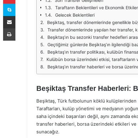
Son Transfer Gelişmeleri
Skype
Taraftarın Beklentileri ve Ekonomik Etkiler
Gelecek Beklentileri
E-Posta ile paylaş
Beşiktaş, transfer dönemlerinde genellikle büyük hareketlilik yaşayan bir kulüp. Geçmiş yıllarda olduğu gibi, bu yıl da yeni transferler ve ayrılıklar ile gündeme gelmeye devam ediyor. Öze
Yazdır
Transfer dönemlerinde yapılan her transfer, kulübün hisse senedinin değerini doğrudan etkileyebiliyor. Beşiktaş'ın borsa performansı, yapılan transferlerin yanı sıra, takımın genel
Beşiktaş’ın bu sezonki transfer hedefleri arasında genç ve yetenekli oyunculara yönelmek ön planda. Kulüp, uzun vadeli bir başarı için altyapıya yatırım yapmayı ve genç oy
Geçtiğimiz günlerde Beşiktaş’ın ilgilendiği bazı oyuncuların ismi medyada yer aldı. Özellikle, Avrupa'nın çeşitli liglerinden genç yetenekler ve deneyim
Beşiktaş’ın transfer politikası, kulübün finansal sürdürülebilirliğini göz önünde bulundurarak şekilleniyor. Yüksek maliyetli transferle
Kulübün borsa üzerindeki etkisi, taraftarların ve yatırımcıların transfer gelişmelerine nasıl tepki verdiği ile de doğrudan ilişkilidir. Transfer haberlerinin ardında
Beşiktaş’ın transfer haberleri ve borsa üzerindeki etkileri, kulübün geleceği açısından kritik bir rol oynuyor. Taraftarlar, oyuncu transferlerini yakından takip ederk
Beşiktaş Transfer Haberleri: 
Beşiktaş, Türk futbolunun köklü kulüplerinden b
Taraftarları, kulüp yönetimi ve medyanın yoğun 
saha içindeki başarıları değil, aynı zamanda e
transfer haberleri, borsa üzerindeki etkileri v
sunacağız.