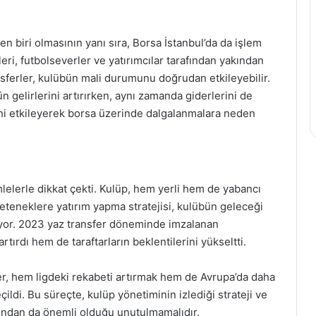
n biri olmasının yanı sıra, Borsa İstanbul’da da işlem
ri, futbolseverler ve yatırımcılar tarafından yakından
nsferler, kulübün mali durumunu doğrudan etkileyebilir.
 gelirlerini artırırken, aynı zamanda giderlerini de
rini etkileyerek borsa üzerinde dalgalanmalara neden
elerle dikkat çekti. Kulüp, hem yerli hem de yabancı
yeteneklere yatırım yapma stratejisi, kulübün geleceği
liyor. 2023 yaz transfer döneminde imzalanan
tırdı hem de taraftarların beklentilerini yükseltti.
ler, hem ligdeki rekabeti artırmak hem de Avrupa’da daha
ildi. Bu süreçte, kulüp yönetiminin izlediği strateji ve
ısından da önemli olduğu unutulmamalıdır.