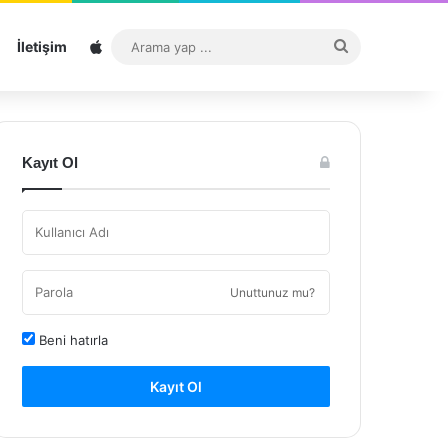
Sitemap
Arama
İletişim
yap
...
Kayıt Ol
Unuttunuz mu?
Beni hatırla
Kayıt Ol