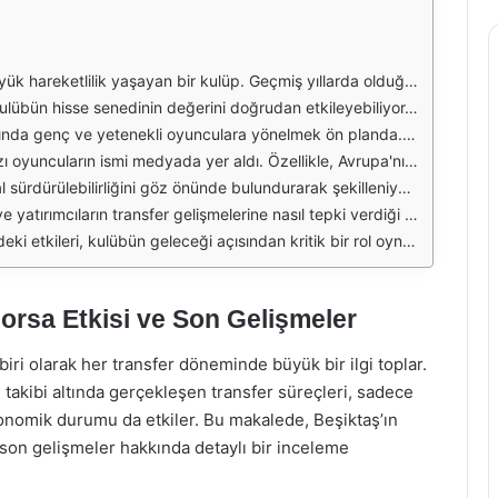
llikle, kulübün finansal durumu ve borsa üzerindeki etkileri, taraftarların ve yatırımcıların dikkatini çekiyor. Beşiktaş’ın transfer stratejileri, kulübün mali yapısını güçlendirmek ve sportif başarıyı artırmak amacıyla şekilleniyor.
 başarısı ile de yakından ilişkili. Başarılı bir transfer dönemi, hem taraftarları hem de yatırımcıları memnun ederken, kulüp için de finansal kazanımlar sağlıyor. Bu durum, dolaylı yoldan borsa fiyatlarını yükseltebiliyor.
uncuları A takıma kazandırmayı planlıyor. Bu yaklaşım, hem maliyetleri düşürüyor hem de oyuncu satışından elde edilecek gelirleri artırıyor. Bu strateji, kulübün borsa üzerindeki pozitif etkisini de artırabilir.
li futbolcularla görüşmeler yapıldığı belirtiliyor. Bu transferlerin başarılı bir şekilde gerçekleşmesi, kulübün genel performansını ve dolayısıyla borsa değerini olumlu yönde etkileyebilir.
rin yanı sıra, kiralık oyuncularla yapılan anlaşmalar ve takas yöntemleri de dikkate alınıyor. Bu durum, kulübün mali yapısına olumlu katkı sağlaması açısından önemli.
n borsa fiyatlarının hareketliliği, yatırımcıların kulübe olan güvenini ve beklentilerini yansıtıyor. Bu nedenle, Beşiktaş’ın transfer stratejileri, sadece sahada değil, mali alanda da büyük önem taşıyor.
en, yatırımcılar da kulübün finansal durumunu ve borsa performansını gözlemliyor. Beşiktaş’ın bu süreçte başarılı olabilmesi için stratejik kararlar alması ve piyasa koşullarını iyi analiz etmesi gerekiyor.
Borsa Etkisi ve Son Gelişmeler
iri olarak her transfer döneminde büyük bir ilgi toplar.
takibi altında gerçekleşen transfer süreçleri, sadece
konomik durumu da etkiler. Bu makalede, Beşiktaş’ın
e son gelişmeler hakkında detaylı bir inceleme