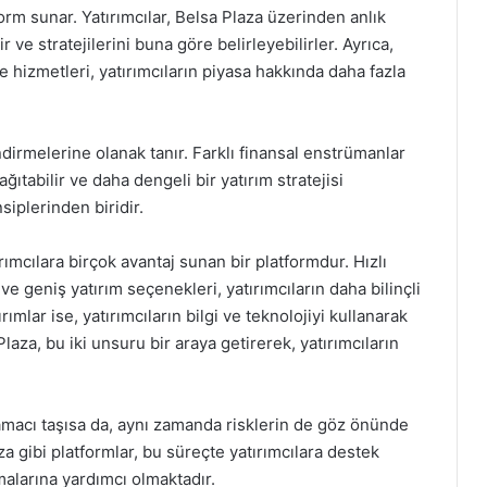
tform sunar. Yatırımcılar, Belsa Plaza üzerinden anlık
r ve stratejilerini buna göre belirleyebilirler. Ayrıca,
 hizmetleri, yatırımcıların piyasa hakkında daha fazla
endirmelerine olanak tanır. Farklı finansal enstrümanlar
ğıtabilir ve daha dengeli bir yatırım stratejisi
nsiplerinden biridir.
rımcılara birçok avantaj sunan bir platformdur. Hızlı
ve geniş yatırım seçenekleri, yatırımcıların daha bilinçli
rımlar ise, yatırımcıların bilgi ve teknolojiyi kullanarak
laza, bu iki unsuru bir araya getirerek, yatırımcıların
macı taşısa da, aynı zamanda risklerin de göz önünde
a gibi platformlar, bu süreçte yatırımcılara destek
pmalarına yardımcı olmaktadır.