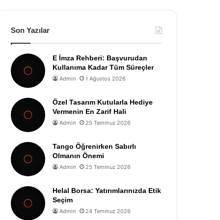
Son Yazılar
E İmza Rehberi: Başvurudan
Kullanıma Kadar Tüm Süreçler
Admin
1 Ağustos 2026
Özel Tasarım Kutularla Hediye
Vermenin En Zarif Hali
Admin
25 Temmuz 2026
Tango Öğrenirken Sabırlı
Olmanın Önemi
Admin
25 Temmuz 2026
Helal Borsa: Yatırımlarınızda Etik
Seçim
Admin
24 Temmuz 2026