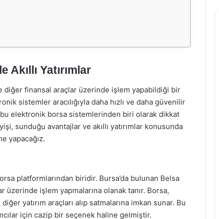
e Akıllı Yatırımlar
ve diğer finansal araçlar üzerinde işlem yapabildiği bir
nik sistemler aracılığıyla daha hızlı ve daha güvenilir
 bu elektronik borsa sistemlerinden biri olarak dikkat
işi, sunduğu avantajlar ve akıllı yatırımlar konusunda
eme yapacağız.
orsa platformlarından biridir. Bursa’da bulunan Belsa
lar üzerinde işlem yapmalarına olanak tanır. Borsa,
ve diğer yatırım araçları alıp satmalarına imkan sunar. Bu
ılar için cazip bir seçenek haline gelmiştir.