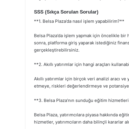
SSS (Sıkça Sorulan Sorular)
**1. Belsa Plaza’da nasıl işlem yapabilirim?**
Belsa Plaza’da işlem yapmak için öncelikle bir
sonra, platforma giriş yaparak istediğiniz fina
gerçekleştirebilirsiniz.
**2. Akıllı yatırımlar için hangi araçları kullanab
Akıllı yatırımlar için birçok veri analizi aracı v
etmeye, riskleri değerlendirmeye ve potansiye
**3. Belsa Plaza’nın sunduğu eğitim hizmetleri
Belsa Plaza, yatırımcılara piyasa hakkında eğit
hizmetler, yatırımcıların daha bilinçli kararlar 