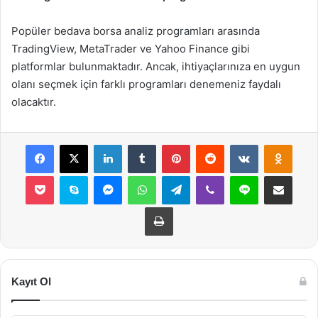
Popüler bedava borsa analiz programları arasında
TradingView, MetaTrader ve Yahoo Finance gibi
platformlar bulunmaktadır. Ancak, ihtiyaçlarınıza en uygun
olanı seçmek için farklı programları denemeniz faydalı
olacaktır.
Facebook
X
LinkedIn
Tumblr
Pinterest
Reddit
VKontakte
Odnok
Pocket
Skype
Messenger
WhatsApp
Telegram
Viber
Line
E-Posta ile payla
Yazdır
Kayıt Ol