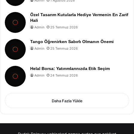
Admin
1 Ağustos 2026
Özel Tasarım Kutularla Hediye Vermenin En Zarif
Hali
Admin
25 Temmuz 2026
Tango Öğrenirken Sabırlı Olmanın Önemi
Admin
25 Temmuz 2026
Helal Borsa: Yatırımlarınızda Etik Seçim
Admin
24 Temmuz 2026
Daha Fazla Yükle
Dudak Dolgusu
unblocked games
evden eve nakliyat