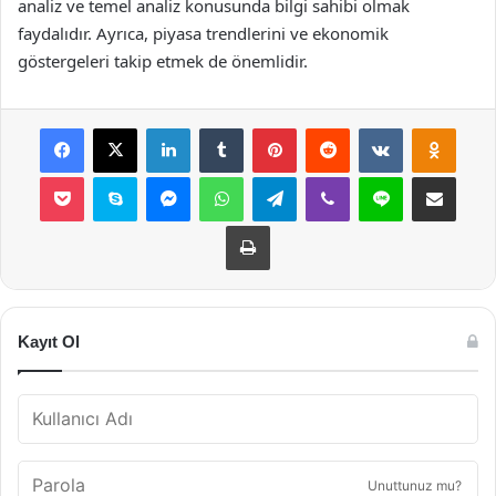
analiz ve temel analiz konusunda bilgi sahibi olmak
faydalıdır. Ayrıca, piyasa trendlerini ve ekonomik
göstergeleri takip etmek de önemlidir.
Facebook
X
LinkedIn
Tumblr
Pinterest
Reddit
VKontakte
Odnok
Pocket
Skype
Messenger
WhatsApp
Telegram
Viber
Line
E-Posta ile payla
Yazdır
Kayıt Ol
Unuttunuz mu?